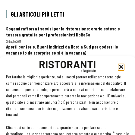
GLI ARTICOLI PIÙ LETTI
Sogemi rafforza i servizi per la ristorazione: orario esteso e
tessera gratuita per i professionisti HoReCa
29 Luglio 2026
Aperti per ferie. Buoni indirizzi da Nord a Sud per godersi le
vacanze (o da scorprire se si è in vacanza)
31 Luglio 2026
Pos, compagni di gestione. Le ultime soluzioni delle aziende
8 Luglio 2026
Per fornire le migliori esperienze, noi e i nostri partner utilizziamo tecnologie
come i cookie per memorizzare e/o accedere alle informazioni del dispositivo. Il
consenso a queste tecnologie permetterà a noi e ai nostri partner di elaborare
dati personali come il comportamento durante la navigazione o gli ID univoci su
EDICOLA WEB
questo sito e di mostrare annunci (non) personalizzati. Non acconsentire o
ritirare il consenso può influire negativamente su alcune caratteristiche e
funzioni.
Clicca qui sotto per acconsentire a quanto sopra o per fare scelte
dettagliate. Le tue scelte saranno applicate solamente a questo sito. È possibile