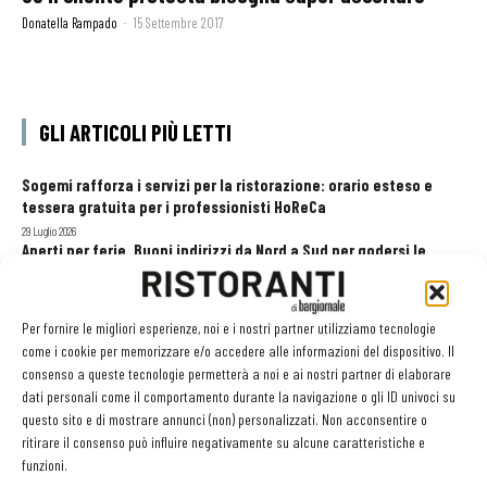
Donatella Rampado
-
15 Settembre 2017
GLI ARTICOLI PIÙ LETTI
Sogemi rafforza i servizi per la ristorazione: orario esteso e
tessera gratuita per i professionisti HoReCa
29 Luglio 2026
Aperti per ferie. Buoni indirizzi da Nord a Sud per godersi le
vacanze (o da scorprire se si è in vacanza)
31 Luglio 2026
Recensioni online, Fipe e le associazioni del turismo chiedono
Per fornire le migliori esperienze, noi e i nostri partner utilizziamo tecnologie
modifiche alle Linee Guida dell’Antitrust
come i cookie per memorizzare e/o accedere alle informazioni del dispositivo. Il
20 Luglio 2026
consenso a queste tecnologie permetterà a noi e ai nostri partner di elaborare
dati personali come il comportamento durante la navigazione o gli ID univoci su
questo sito e di mostrare annunci (non) personalizzati. Non acconsentire o
ritirare il consenso può influire negativamente su alcune caratteristiche e
EDICOLA WEB
funzioni.