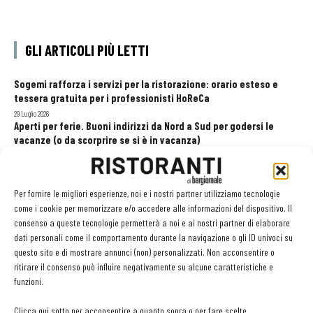
GLI ARTICOLI PIÙ LETTI
Sogemi rafforza i servizi per la ristorazione: orario esteso e
tessera gratuita per i professionisti HoReCa
29 Luglio 2026
Aperti per ferie. Buoni indirizzi da Nord a Sud per godersi le
vacanze (o da scorprire se si è in vacanza)
31 Luglio 2026
Recensioni online, Fipe e le associazioni del turismo chiedono
modifiche alle Linee Guida dell’Antitrust
Per fornire le migliori esperienze, noi e i nostri partner utilizziamo tecnologie
20 Luglio 2026
come i cookie per memorizzare e/o accedere alle informazioni del dispositivo. Il
consenso a queste tecnologie permetterà a noi e ai nostri partner di elaborare
dati personali come il comportamento durante la navigazione o gli ID univoci su
questo sito e di mostrare annunci (non) personalizzati. Non acconsentire o
EDICOLA WEB
ritirare il consenso può influire negativamente su alcune caratteristiche e
funzioni.
Clicca qui sotto per acconsentire a quanto sopra o per fare scelte