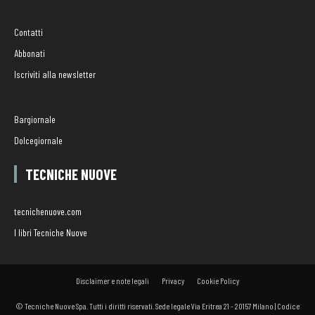
Contatti
Abbonati
Iscriviti alla newsletter
Bargiornale
Dolcegiornale
TECNICHE NUOVE
tecnichenuove.com
I libri Tecniche Nuove
Disclaimer e note legali
Privacy
Cookie Policy
© Tecniche Nuove Spa. Tutti i diritti riservati. Sede legale Via Eritrea 21 - 20157 Milano | Codice