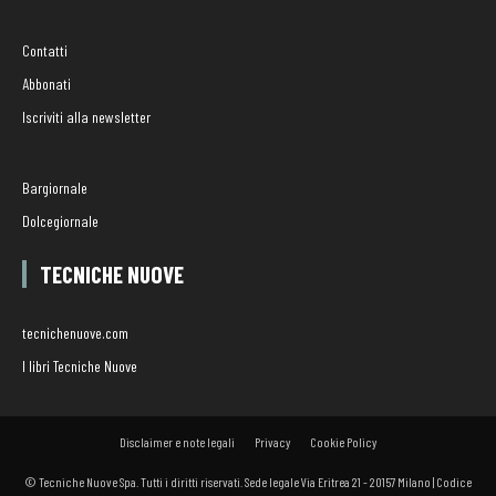
Contatti
Abbonati
Iscriviti alla newsletter
Bargiornale
Dolcegiornale
TECNICHE NUOVE
tecnichenuove.com
I libri Tecniche Nuove
Disclaimer e note legali
Privacy
Cookie Policy
© Tecniche Nuove Spa. Tutti i diritti riservati. Sede legale Via Eritrea 21 - 20157 Milano | Codice