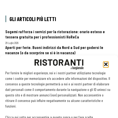
GLI ARTICOLI PIÙ LETTI
Sogemi rafforza i servizi per la ristorazione: orario esteso e
tessera gratuita per i professionisti HoReCa
29 Luglio 2026
Aperti per ferie. Buoni indirizzi da Nord a Sud per godersi le
vacanze (o da scorprire se si è in vacanza)
31 Luglio 2026
Recensioni online, Fipe e le associazioni del turismo chiedono
modifiche alle Linee Guida dell’Antitrust
Per fornire le migliori esperienze, noi e i nostri partner utilizziamo tecnologie
20 Luglio 2026
come i cookie per memorizzare e/o accedere alle informazioni del dispositivo. Il
consenso a queste tecnologie permetterà a noi e ai nostri partner di elaborare
dati personali come il comportamento durante la navigazione o gli ID univoci su
questo sito e di mostrare annunci (non) personalizzati. Non acconsentire o
EDICOLA WEB
ritirare il consenso può influire negativamente su alcune caratteristiche e
funzioni.
Clicca qui sotto per acconsentire a quanto sopra o per fare scelte