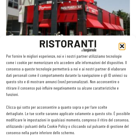
Per fornire le migliori esperienze, noi e i nostri partner utilizziamo tecnologie
Ristoranti full service: nel 2015 in calo fatturato e
come i cookie per memorizzare e/o accedere alle informazioni del dispositivo. Il
insegne secondo...
consenso a queste tecnologie permetterà a noi e ai nostri partner di elaborare
dati personali come il comportamento durante la navigazione o gli ID univoci su
Martino Ragusa
-
22 Giugno 2016
questo sito e di mostrare annunci (non) personalizzati. Non acconsentire o
ritirare il consenso può influire negativamente su alcune caratteristiche e
funzioni.
GLI ARTICOLI PIÙ LETTI
Clicca qui sotto per acconsentire a quanto sopra o per fare scelte
dettagliate. Le tue scelte saranno applicate solamente a questo sito. È possibile
modificare le impostazioni in qualsiasi momento, compreso il ritiro del consenso,
Sogemi rafforza i servizi per la ristorazione: orario esteso e
utilizzando i pulsanti della Cookie Policy o cliccando sul pulsante di gestione del
tessera gratuita per i professionisti HoReCa
consenso nella parte inferiore dello schermo.
29 Luglio 2026