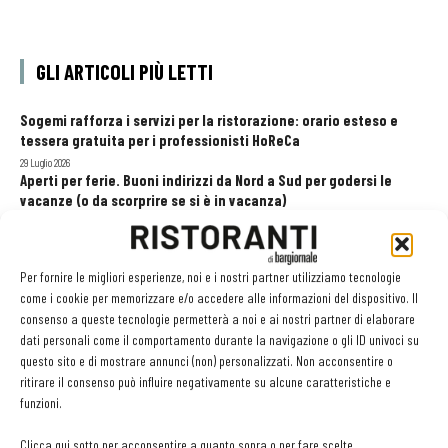
GLI ARTICOLI PIÙ LETTI
Sogemi rafforza i servizi per la ristorazione: orario esteso e
tessera gratuita per i professionisti HoReCa
29 Luglio 2026
Aperti per ferie. Buoni indirizzi da Nord a Sud per godersi le
vacanze (o da scorprire se si è in vacanza)
31 Luglio 2026
Recensioni online, Fipe e le associazioni del turismo chiedono
modifiche alle Linee Guida dell’Antitrust
Per fornire le migliori esperienze, noi e i nostri partner utilizziamo tecnologie
20 Luglio 2026
come i cookie per memorizzare e/o accedere alle informazioni del dispositivo. Il
consenso a queste tecnologie permetterà a noi e ai nostri partner di elaborare
dati personali come il comportamento durante la navigazione o gli ID univoci su
questo sito e di mostrare annunci (non) personalizzati. Non acconsentire o
EDICOLA WEB
ritirare il consenso può influire negativamente su alcune caratteristiche e
funzioni.
Clicca qui sotto per acconsentire a quanto sopra o per fare scelte