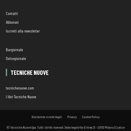
Contatti
Abbonati
Iscriviti alla newsletter
Bargiornale
Dolcegiornale
TECNICHE NUOVE
tecnichenuove.com
I libri Tecniche Nuove
Disclaimer e note legali
Privacy
Cookie Policy
© Tecniche Nuove Spa. Tutti i diritti riservati. Sede legale Via Eritrea 21 - 20157 Milano | Codice