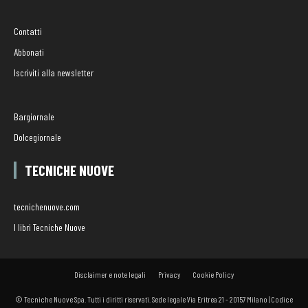
Contatti
Abbonati
Iscriviti alla newsletter
Bargiornale
Dolcegiornale
TECNICHE NUOVE
tecnichenuove.com
I libri Tecniche Nuove
Disclaimer e note legali
Privacy
Cookie Policy
© Tecniche Nuove Spa. Tutti i diritti riservati. Sede legale Via Eritrea 21 - 20157 Milano | Codice