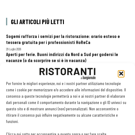
GLI ARTICOLI PIÙ LETTI
Sogemi rafforza i servizi per la ristorazione: orario esteso e
tessera gratuita per i professionisti HoReCa
29 Luglio 2026
Aperti per ferie. Buoni indirizzi da Nord a Sud per godersi le
vacanze (o da scorprire se si è in vacanza)
31 Luglio 2026
Recensioni online, Fipe e le associazioni del turismo chiedono
modifiche alle Linee Guida dell’Antitrust
Per fornire le migliori esperienze, noi e i nostri partner utilizziamo tecnologie
20 Luglio 2026
come i cookie per memorizzare e/o accedere alle informazioni del dispositivo. Il
consenso a queste tecnologie permetterà a noi e ai nostri partner di elaborare
dati personali come il comportamento durante la navigazione o gli ID univoci su
questo sito e di mostrare annunci (non) personalizzati. Non acconsentire o
EDICOLA WEB
ritirare il consenso può influire negativamente su alcune caratteristiche e
funzioni.
Clicca qui sotto per acconsentire a quanto sopra o per fare scelte