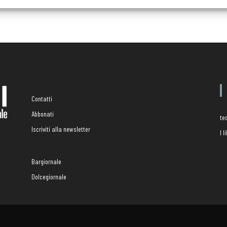
Contatti
Abbonati
te
Iscriviti alla newsletter
I 
Bargiornale
Dolcegiornale