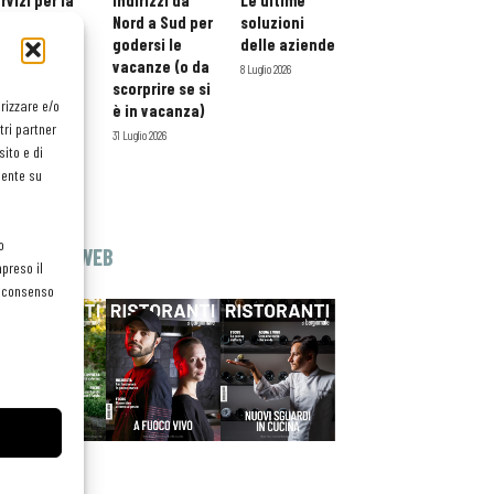
rvizi per la
indirizzi da
Le ultime
storazione:
Nord a Sud per
soluzioni
ario esteso
godersi le
delle aziende
tessera
vacanze (o da
8 Luglio 2026
atuita per i
scorprire se si
orizzare e/o
ofessionisti
è in vacanza)
tri partner
oReCa
31 Luglio 2026
ito e di
Luglio 2026
mente su
o
EDICOLA WEB
preso il
el consenso