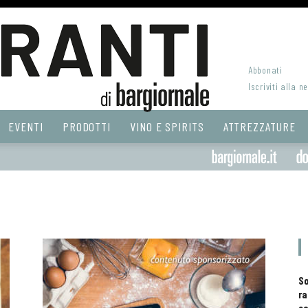
Abbonati
Iscriviti alla n
EVENTI
PRODOTTI
VINO E SPIRITS
ATTREZZATURE
S
ra