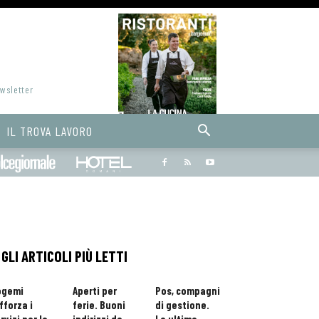
ewsletter
IL TROVA LAVORO
Bargiornale
dolcegiornale
Hoteldomani
GLI ARTICOLI PIÙ LETTI
ogemi
Aperti per
Pos, compagni
fforza i
ferie. Buoni
di gestione.