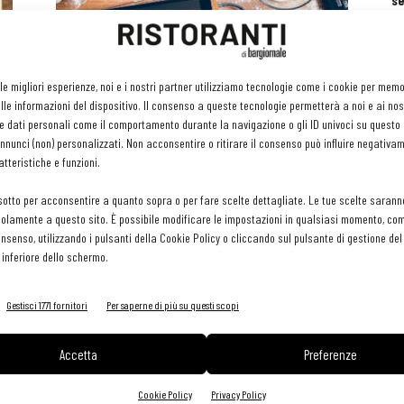
se
ri
or
e 
contenuto sponsorizzato
gr
ri
Food cost e menu engeenering per
 le migliori esperienze, noi e i nostri partner utilizziamo tecnologie come i cookie per mem
pr
migliorare i margini del locale
le informazioni del dispositivo. Il consenso a queste tecnologie permetterà a noi e ai nos
H
e dati personali come il comportamento durante la navigazione o gli ID univoci su questo s
11 Aprile 2018
29 
nunci (non) personalizzati. Non acconsentire o ritirare il consenso può influire negativa
tteristiche e funzioni.
sotto per acconsentire a quanto sopra o per fare scelte dettagliate. Le tue scelte sarann
olamente a questo sito. È possibile modificare le impostazioni in qualsiasi momento, com
consenso, utilizzando i pulsanti della Cookie Policy o cliccando sul pulsante di gestione d
 inferiore dello schermo.
Gestisci 1771 fornitori
Per saperne di più su questi scopi
Accetta
Preferenze
Cookie Policy
Privacy Policy