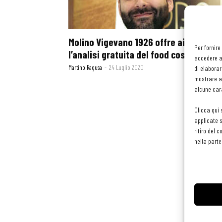
Molino Vigevano 1926 offre ai ristorato
Per fornire
l’analisi gratuita del food cost
accedere al
Martino Ragusa
-
24 Luglio 2020
di elaborar
mostrare an
alcune cara
Clicca qui 
applicate s
ritiro del 
nella parte