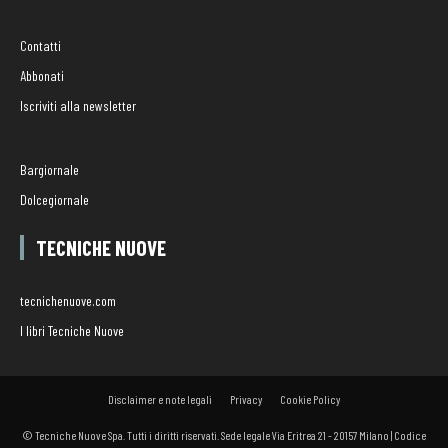
Contatti
Abbonati
Iscriviti alla newsletter
Bargiornale
Dolcegiornale
TECNICHE NUOVE
tecnichenuove.com
I libri Tecniche Nuove
Disclaimer e note legali
Privacy
Cookie Policy
© Tecniche Nuove Spa. Tutti i diritti riservati. Sede legale Via Eritrea 21 - 20157 Milano | Codice