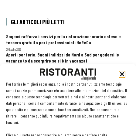
GLI ARTICOLI PIÙ LETTI
Sogemi rafforza i servizi per la ristorazione: orario esteso e
tessera gratuita per i professionisti HoReCa
29 Luglio 2026
Aperti per ferie. Buoni indirizzi da Nord a Sud per godersi le
vacanze (o da scorprire se si è in vacanza)
31 Luglio 2026
Recensioni online, Fipe e le associazioni del turismo chiedono
modifiche alle Linee Guida dell’Antitrust
Per fornire le migliori esperienze, noi e i nostri partner utilizziamo tecnologie
20 Luglio 2026
come i cookie per memorizzare e/o accedere alle informazioni del dispositivo. Il
consenso a queste tecnologie permetterà a noi e ai nostri partner di elaborare
dati personali come il comportamento durante la navigazione o gli ID univoci su
questo sito e di mostrare annunci (non) personalizzati. Non acconsentire o
EDICOLA WEB
ritirare il consenso può influire negativamente su alcune caratteristiche e
funzioni.
Clicca qui sotto per acconsentire a quanto sopra o per fare scelte