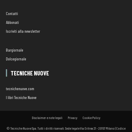
Contatti
Abbonati
Iscriviti alla newsletter
Bargiornale
Dolcegiornale
TECNICHE NUOVE
tecnichenuove.com
I libri Tecniche Nuove
Disclaimer e note legali
Privacy
Cookie Policy
© Tecniche Nuove Spa. Tutti i diritti riservati. Sede legale Via Eritrea 21 - 20157 Milano | Codice