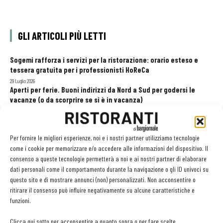
GLI ARTICOLI PIÙ LETTI
Sogemi rafforza i servizi per la ristorazione: orario esteso e
tessera gratuita per i professionisti HoReCa
29 Luglio 2026
Aperti per ferie. Buoni indirizzi da Nord a Sud per godersi le
vacanze (o da scorprire se si è in vacanza)
31 Luglio 2026
Recensioni online, Fipe e le associazioni del turismo chiedono
modifiche alle Linee Guida dell’Antitrust
Per fornire le migliori esperienze, noi e i nostri partner utilizziamo tecnologie
20 Luglio 2026
come i cookie per memorizzare e/o accedere alle informazioni del dispositivo. Il
consenso a queste tecnologie permetterà a noi e ai nostri partner di elaborare
dati personali come il comportamento durante la navigazione o gli ID univoci su
questo sito e di mostrare annunci (non) personalizzati. Non acconsentire o
EDICOLA WEB
ritirare il consenso può influire negativamente su alcune caratteristiche e
funzioni.
Clicca qui sotto per acconsentire a quanto sopra o per fare scelte