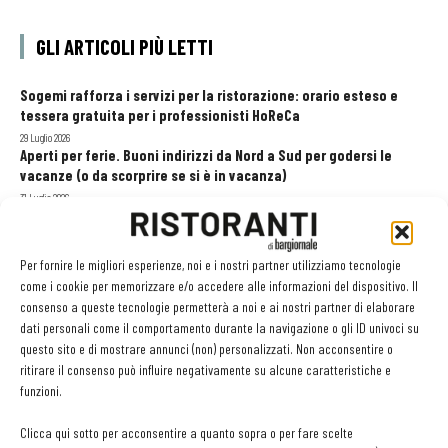
GLI ARTICOLI PIÙ LETTI
Sogemi rafforza i servizi per la ristorazione: orario esteso e
tessera gratuita per i professionisti HoReCa
29 Luglio 2026
Aperti per ferie. Buoni indirizzi da Nord a Sud per godersi le
vacanze (o da scorprire se si è in vacanza)
31 Luglio 2026
Recensioni online, Fipe e le associazioni del turismo chiedono
modifiche alle Linee Guida dell’Antitrust
20 Luglio 2026
Per fornire le migliori esperienze, noi e i nostri partner utilizziamo tecnologie
come i cookie per memorizzare e/o accedere alle informazioni del dispositivo. Il
consenso a queste tecnologie permetterà a noi e ai nostri partner di elaborare
dati personali come il comportamento durante la navigazione o gli ID univoci su
EDICOLA WEB
questo sito e di mostrare annunci (non) personalizzati. Non acconsentire o
ritirare il consenso può influire negativamente su alcune caratteristiche e
funzioni.
Clicca qui sotto per acconsentire a quanto sopra o per fare scelte