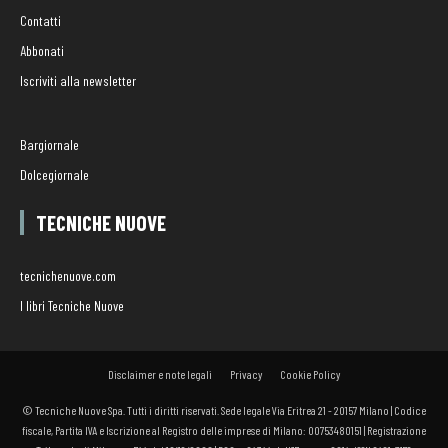
Contatti
Abbonati
Iscriviti alla newsletter
Bargiornale
Dolcegiornale
TECNICHE NUOVE
tecnichenuove.com
I libri Tecniche Nuove
Disclaimer e note legali
Privacy
Cookie Policy
© Tecniche Nuove Spa. Tutti i diritti riservati. Sede legale Via Eritrea 21 - 20157 Milano | Codice
fiscale, Partita IVA e Iscrizione al Registro delle imprese di Milano: 00753480151 | Registrazione