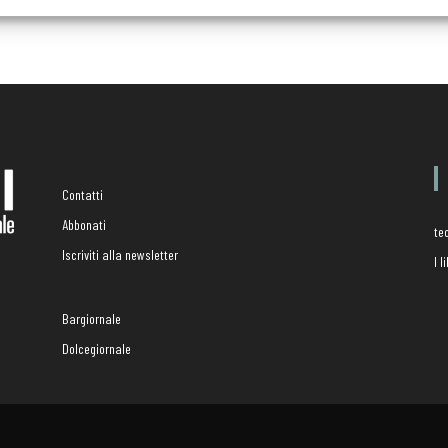
Contatti
Abbonati
te
Iscriviti alla newsletter
I 
Bargiornale
Dolcegiornale