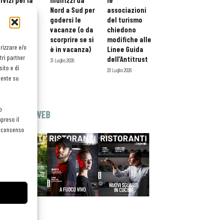
rvizi per la
indirizzi da
le
storazione:
Nord a Sud per
associazioni
ario esteso
godersi le
del turismo
tessera
vacanze (o da
chiedono
atuita per i
scorprire se si
modifiche alle
orizzare e/o
ofessionisti
è in vacanza)
Linee Guida
tri partner
oReCa
dell’Antitrust
31 Luglio 2026
ito e di
Luglio 2026
20 Luglio 2026
mente su
o
EDICOLA WEB
preso il
el consenso