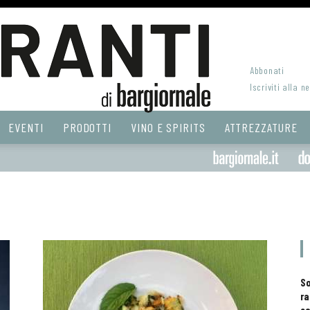
Abbonati
Iscriviti alla n
EVENTI
PRODOTTI
VINO E SPIRITS
ATTREZZATURE
S
ra