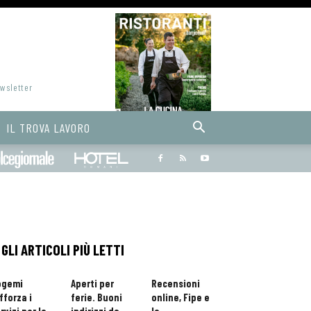
ewsletter
IL TROVA LAVORO
Bargiornale
dolcegiornale
Hoteldomani
GLI ARTICOLI PIÙ LETTI
ogemi
Aperti per
Recensioni
fforza i
ferie. Buoni
online, Fipe e