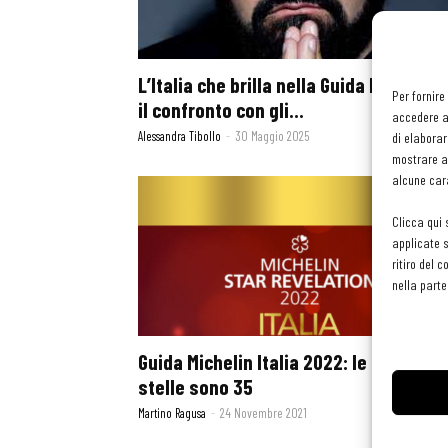
L’Italia che brilla nella Guida Michelin 
Per fornire
il confronto con gli...
accedere al
Alessandra Tibollo
-
30 Maggio 2025
di elaborar
mostrare an
alcune cara
Clicca qui 
applicate s
ritiro del 
nella parte
Guida Michelin Italia 2022: le nuove
stelle sono 35
Martino Ragusa
-
24 Novembre 2021