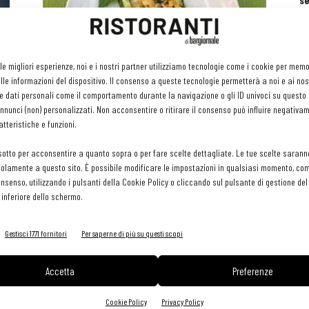
se
ri
or
e 
gr
(e
I nuovi Bib Gourmand della Guida
 le migliori esperienze, noi e i nostri partner utilizziamo tecnologie come i cookie per mem
pr
Michelin Italia 2025
le informazioni del dispositivo. Il consenso a queste tecnologie permetterà a noi e ai nos
H
Martino Ragusa
-
30 Ottobre 2024
e dati personali come il comportamento durante la navigazione o gli ID univoci su questo s
29 
nunci (non) personalizzati. Non acconsentire o ritirare il consenso può influire negativa
tteristiche e funzioni.
sotto per acconsentire a quanto sopra o per fare scelte dettagliate. Le tue scelte sarann
olamente a questo sito. È possibile modificare le impostazioni in qualsiasi momento, com
consenso, utilizzando i pulsanti della Cookie Policy o cliccando sul pulsante di gestione d
 inferiore dello schermo.
Gestisci 1771 fornitori
Per saperne di più su questi scopi
Accetta
Preferenze
Cookie Policy
Privacy Policy