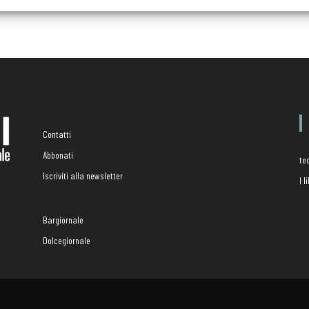
Contatti
Abbonati
te
Iscriviti alla newsletter
I 
Bargiornale
Dolcegiornale