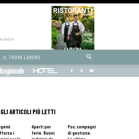
ewsletter
IL TROVA LAVORO
Bargiornale
dolcegiornale
Hoteldomani
GLI ARTICOLI PIÙ LETTI
ogemi
Aperti per
Pos, compagni
fforza i
ferie. Buoni
di gestione.