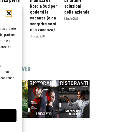
rvizi per la
indirizzi da
Le ultime
storazione:
Nord a Sud per
soluzioni
ario esteso
godersi le
delle aziende
tessera
vacanze (o da
8 Luglio 2026
atuita per i
scorprire se si
orizzare e/o
ofessionisti
è in vacanza)
tri partner
oReCa
31 Luglio 2026
ito e di
Luglio 2026
mente su
o
EDICOLA WEB
preso il
el consenso