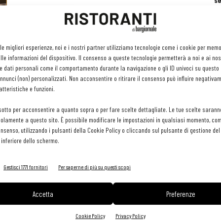
se
ri
or
e 
gr
 le migliori esperienze, noi e i nostri partner utilizziamo tecnologie come i cookie per mem
pr
le informazioni del dispositivo. Il consenso a queste tecnologie permetterà a noi e ai nos
H
e dati personali come il comportamento durante la navigazione o gli ID univoci su questo s
29 
nunci (non) personalizzati. Non acconsentire o ritirare il consenso può influire negativa
tteristiche e funzioni.
sotto per acconsentire a quanto sopra o per fare scelte dettagliate. Le tue scelte sarann
olamente a questo sito. È possibile modificare le impostazioni in qualsiasi momento, com
consenso, utilizzando i pulsanti della Cookie Policy o cliccando sul pulsante di gestione d
 inferiore dello schermo.
Gestisci 1771 fornitori
Per saperne di più su questi scopi
Accetta
Preferenze
Cookie Policy
Privacy Policy