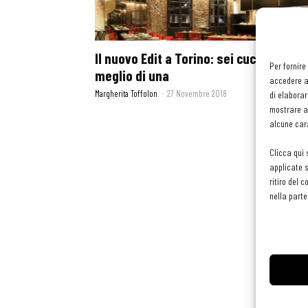
Il nuovo Edit a Torino: sei cucine sono
Per fornire
meglio di una
accedere al
Margherita Toffolon
-
27 Novembre 2018
di elaborar
mostrare an
alcune cara
Clicca qui 
applicate s
ritiro del 
nella parte