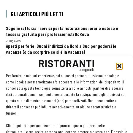
GLI ARTICOLI PIÙ LETTI
Sogemi rafforza i servizi per la ristorazione: orario esteso e
tessera gratuita per i professionisti HoReCa
29 Luglio 2026
Aperti per ferie. Buoni indirizzi da Nord a Sud per godersi le
vacanze (o da scorprire se si è in vacanza)
31 Luglio 2026
Pos, compagni di gestione. Le ultime soluzioni delle aziende
8 Luglio 2026
Per fornire le migliori esperienze, noi e i nostri partner utilizziamo tecnologie
come i cookie per memorizzare e/o accedere alle informazioni del dispositivo. Il
consenso a queste tecnologie permetterà a noi e ai nostri partner di elaborare
dati personali come il comportamento durante la navigazione o gli ID univoci su
EDICOLA WEB
questo sito e di mostrare annunci (non) personalizzati. Non acconsentire o
ritirare il consenso può influire negativamente su alcune caratteristiche e
funzioni.
Clicca qui sotto per acconsentire a quanto sopra o per fare scelte
dettagliate. Le tue scelte saranno applicate solamente a questo sito. È possibile