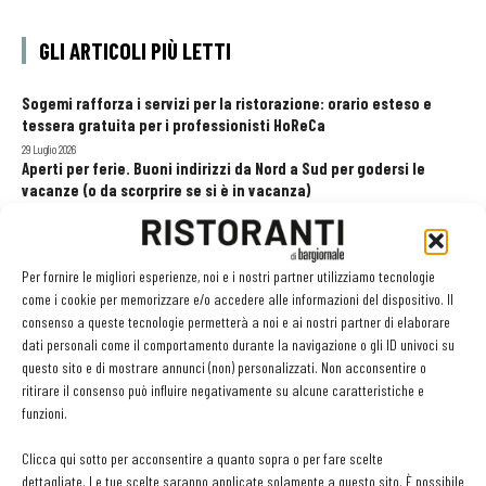
GLI ARTICOLI PIÙ LETTI
Sogemi rafforza i servizi per la ristorazione: orario esteso e
tessera gratuita per i professionisti HoReCa
29 Luglio 2026
Aperti per ferie. Buoni indirizzi da Nord a Sud per godersi le
vacanze (o da scorprire se si è in vacanza)
31 Luglio 2026
Pos, compagni di gestione. Le ultime soluzioni delle aziende
8 Luglio 2026
Per fornire le migliori esperienze, noi e i nostri partner utilizziamo tecnologie
come i cookie per memorizzare e/o accedere alle informazioni del dispositivo. Il
consenso a queste tecnologie permetterà a noi e ai nostri partner di elaborare
dati personali come il comportamento durante la navigazione o gli ID univoci su
EDICOLA WEB
questo sito e di mostrare annunci (non) personalizzati. Non acconsentire o
ritirare il consenso può influire negativamente su alcune caratteristiche e
funzioni.
Clicca qui sotto per acconsentire a quanto sopra o per fare scelte
dettagliate. Le tue scelte saranno applicate solamente a questo sito. È possibile