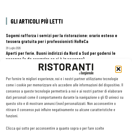
GLI ARTICOLI PIÙ LETTI
Sogemi rafforza i servizi per la ristorazione: orario esteso e
tessera gratuita per i professionisti HoReCa
29 Luglio 2026
Aperti per ferie. Buoni indirizzi da Nord a Sud per godersi le
vacanze (o da scorprire se si è in vacanza)
31 Luglio 2026
Pos, compagni di gestione. Le ultime soluzioni delle aziende
8 Luglio 2026
Per fornire le migliori esperienze, noi e i nostri partner utilizziamo tecnologie
come i cookie per memorizzare e/o accedere alle informazioni del dispositivo. Il
consenso a queste tecnologie permetterà a noi e ai nostri partner di elaborare
dati personali come il comportamento durante la navigazione o gli ID univoci su
EDICOLA WEB
questo sito e di mostrare annunci (non) personalizzati. Non acconsentire o
ritirare il consenso può influire negativamente su alcune caratteristiche e
funzioni.
Clicca qui sotto per acconsentire a quanto sopra o per fare scelte