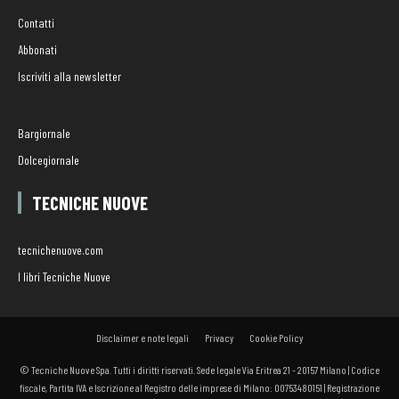
Contatti
Abbonati
Iscriviti alla newsletter
Bargiornale
Dolcegiornale
TECNICHE NUOVE
tecnichenuove.com
I libri Tecniche Nuove
Disclaimer e note legali
Privacy
Cookie Policy
© Tecniche Nuove Spa. Tutti i diritti riservati. Sede legale Via Eritrea 21 - 20157 Milano | Codice
fiscale, Partita IVA e Iscrizione al Registro delle imprese di Milano: 00753480151 | Registrazione