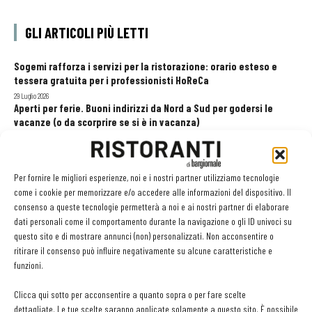
GLI ARTICOLI PIÙ LETTI
Sogemi rafforza i servizi per la ristorazione: orario esteso e
tessera gratuita per i professionisti HoReCa
29 Luglio 2026
Aperti per ferie. Buoni indirizzi da Nord a Sud per godersi le
vacanze (o da scorprire se si è in vacanza)
31 Luglio 2026
Pos, compagni di gestione. Le ultime soluzioni delle aziende
8 Luglio 2026
Per fornire le migliori esperienze, noi e i nostri partner utilizziamo tecnologie
come i cookie per memorizzare e/o accedere alle informazioni del dispositivo. Il
consenso a queste tecnologie permetterà a noi e ai nostri partner di elaborare
dati personali come il comportamento durante la navigazione o gli ID univoci su
EDICOLA WEB
questo sito e di mostrare annunci (non) personalizzati. Non acconsentire o
ritirare il consenso può influire negativamente su alcune caratteristiche e
funzioni.
Clicca qui sotto per acconsentire a quanto sopra o per fare scelte
dettagliate. Le tue scelte saranno applicate solamente a questo sito. È possibile