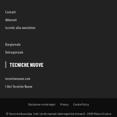
Contatti
Abbonati
Iscriviti alla newsletter
Bargiornale
Dolcegiornale
TECNICHE NUOVE
tecnichenuove.com
I libri Tecniche Nuove
Disclaimer e note legali
Privacy
Cookie Policy
© Tecniche Nuove Spa. Tutti i diritti riservati. Sede legale Via Eritrea 21 - 20157 Milano | Codice