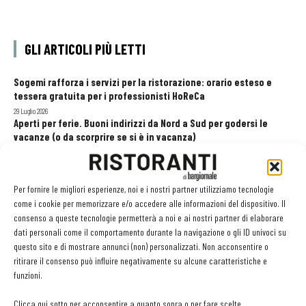
GLI ARTICOLI PIÙ LETTI
Sogemi rafforza i servizi per la ristorazione: orario esteso e
tessera gratuita per i professionisti HoReCa
29 Luglio 2026
Aperti per ferie. Buoni indirizzi da Nord a Sud per godersi le
vacanze (o da scorprire se si è in vacanza)
31 Luglio 2026
Recensioni online, Fipe e le associazioni del turismo chiedono
modifiche alle Linee Guida dell’Antitrust
Per fornire le migliori esperienze, noi e i nostri partner utilizziamo tecnologie
20 Luglio 2026
come i cookie per memorizzare e/o accedere alle informazioni del dispositivo. Il
consenso a queste tecnologie permetterà a noi e ai nostri partner di elaborare
dati personali come il comportamento durante la navigazione o gli ID univoci su
questo sito e di mostrare annunci (non) personalizzati. Non acconsentire o
EDICOLA WEB
ritirare il consenso può influire negativamente su alcune caratteristiche e
funzioni.
Clicca qui sotto per acconsentire a quanto sopra o per fare scelte