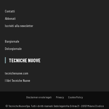
Contatti
Abbonati
Iscriviti alla newsletter
Bargiornale
Dolcegiornale
TECNICHE NUOVE
tecnichenuove.com
I libri Tecniche Nuove
Disclaimer e note legali
Privacy
Cookie Policy
© Tecniche Nuove Spa. Tutti i diritti riservati. Sede legale Via Eritrea 21 - 20157 Milano | Codice