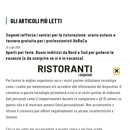
GLI ARTICOLI PIÙ LETTI
Sogemi rafforza i servizi per la ristorazione: orario esteso e
tessera gratuita per i professionisti HoReCa
29 Luglio 2026
Aperti per ferie. Buoni indirizzi da Nord a Sud per godersi le
vacanze (o da scorprire se si è in vacanza)
31 Luglio 2026
Recensioni online, Fipe e le associazioni del turismo chiedono
modifiche alle Linee Guida dell’Antitrust
Per fornire le migliori esperienze, noi e i nostri partner utilizziamo tecnologie
20 Luglio 2026
come i cookie per memorizzare e/o accedere alle informazioni del dispositivo. Il
consenso a queste tecnologie permetterà a noi e ai nostri partner di elaborare
dati personali come il comportamento durante la navigazione o gli ID univoci su
questo sito e di mostrare annunci (non) personalizzati. Non acconsentire o
EDICOLA WEB
ritirare il consenso può influire negativamente su alcune caratteristiche e
funzioni.
Clicca qui sotto per acconsentire a quanto sopra o per fare scelte