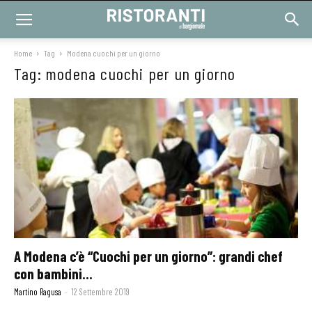
Home
Tag
Modena cuochi per un giorno
Tag: modena cuochi per un giorno
A Modena c’è “Cuochi per un giorno”: grandi chef
con bambini...
Martino Ragusa
-
12 Settembre 2019