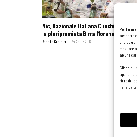
Nic, Nazionale Italiana Cuochi, ha scel
Per fornire
la pluripremiata Birra Morena
accedere al
Rodolfo Guarnieri
-
24 Aprile 2018
di elaborar
mostrare an
alcune cara
Clicca qui 
applicate s
ritiro del 
nella parte