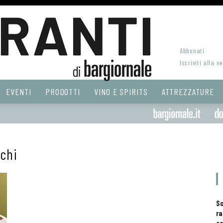
Abbonati
Iscriviti alla n
EVENTI
PRODOTTI
VINO E SPIRITS
ATTREZZATURE
chi
S
ra