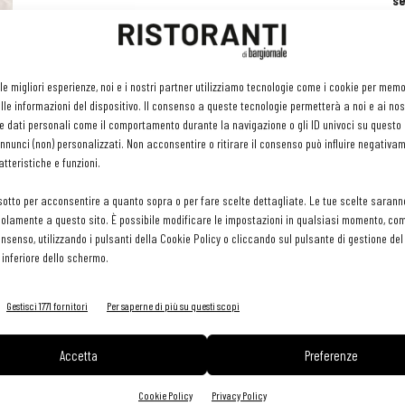
se
ri
or
e 
gr
to
 le migliori esperienze, noi e i nostri partner utilizziamo tecnologie come i cookie per mem
pr
le informazioni del dispositivo. Il consenso a queste tecnologie permetterà a noi e ai nos
H
e dati personali come il comportamento durante la navigazione o gli ID univoci su questo s
29 
nunci (non) personalizzati. Non acconsentire o ritirare il consenso può influire negativa
tteristiche e funzioni.
sotto per acconsentire a quanto sopra o per fare scelte dettagliate. Le tue scelte sarann
olamente a questo sito. È possibile modificare le impostazioni in qualsiasi momento, com
consenso, utilizzando i pulsanti della Cookie Policy o cliccando sul pulsante di gestione d
 inferiore dello schermo.
Gestisci 1771 fornitori
Per saperne di più su questi scopi
Accetta
Preferenze
Cookie Policy
Privacy Policy