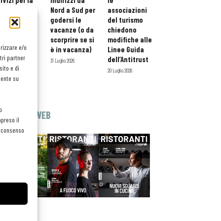
rvizi per la
indirizzi da
le
storazione:
Nord a Sud per
associazioni
ario esteso
godersi le
del turismo
tessera
vacanze (o da
chiedono
atuita per i
scorprire se si
modifiche alle
orizzare e/o
ofessionisti
è in vacanza)
Linee Guida
tri partner
oReCa
dell’Antitrust
31 Luglio 2026
ito e di
Luglio 2026
20 Luglio 2026
mente su
o
EDICOLA WEB
preso il
el consenso