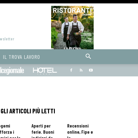
ewsletter
IL TROVA LAVORO
Bargiornale
dolcegiornale
Hoteldomani
GLI ARTICOLI PIÙ LETTI
ogemi
Aperti per
Recensioni
fforza i
ferie. Buoni
online, Fipe e