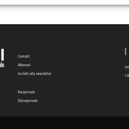
Contatti
Abbonati
te
Iscriviti alla newsletter
I 
Bargiornale
Dolcegiornale