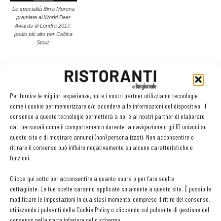
Le specialità Birra Morena
premiate ai World Beer
Awards di Londra 2017:
podio più alto per Celtica
Stout.
Proprio di questi giorni il più diffuso marchio di qualità europeo
Veganok, consigliato dalla Associazione Vegani Italiani onlus, ha
Per fornire le migliori esperienze, noi e i nostri partner utilizziamo tecnologie
certificato Birra Morena Lucana Bio quale birra idonea per la
come i cookie per memorizzare e/o accedere alle informazioni del dispositivo. Il
cucina vegana (senza alcun impiego di materia prima di origine
consenso a queste tecnologie permetterà a noi e ai nostri partner di elaborare
dati personali come il comportamento durante la navigazione o gli ID univoci su
animale), una fascia di clientela sempre più significativa che non
questo sito e di mostrare annunci (non) personalizzati. Non acconsentire o
si priverà più del piacere di bere un'ottima birra.
ritirare il consenso può influire negativamente su alcune caratteristiche e
funzioni.
Sorto agli inizi degli anni Ottanta e rilevato nel 1999 dalla famiglia
Clicca qui sotto per acconsentire a quanto sopra o per fare scelte
Tarricone (dopo più di un passaggio aziendale), il birrificio di Birra
dettagliate. Le tue scelte saranno applicate solamente a questo sito. È possibile
Morena negli ultimi anni si è contraddistinta per l'ampliamento e la
modificare le impostazioni in qualsiasi momento, compreso il ritiro del consenso,
varietà delle tipologie birrarie, oltre che per l'innovazione di
utilizzando i pulsanti della Cookie Policy o cliccando sul pulsante di gestione del
consenso nella parte inferiore dello schermo.