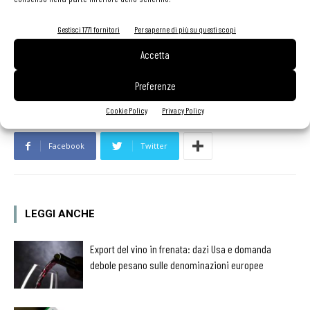
prodotto.
Gestisci 1771 fornitori
Per saperne di più su questi scopi
TAG
birra morena
Gaetano Ragunì
nazionale italiana cuochi
nic
Accetta
Tarricone
Preferenze
Cookie Policy
Privacy Policy
Facebook
Twitter
LEGGI ANCHE
Export del vino in frenata: dazi Usa e domanda
debole pesano sulle denominazioni europee