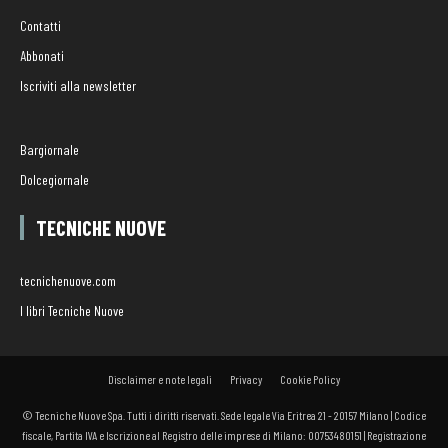
Contatti
Abbonati
Iscriviti alla newsletter
Bargiornale
Dolcegiornale
TECNICHE NUOVE
tecnichenuove.com
I libri Tecniche Nuove
Disclaimer e note legali
Privacy
Cookie Policy
© Tecniche Nuove Spa. Tutti i diritti riservati. Sede legale Via Eritrea 21 - 20157 Milano | Codice
fiscale, Partita IVA e Iscrizione al Registro delle imprese di Milano: 00753480151 | Registrazione