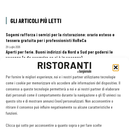
GLI ARTICOLI PIÙ LETTI
Sogemi rafforza i servizi per la ristorazione: orario esteso e
tessera gratuita per i professionisti HoReCa
29 Luglio 2026
Aperti per ferie. Buoni indirizzi da Nord a Sud per godersi le
vacanze (o da scorprire se si è in vacanza)
31 Luglio 2026
Pos, compagni di gestione. Le ultime soluzioni delle aziende
8 Luglio 2026
Per fornire le migliori esperienze, noi e i nostri partner utilizziamo tecnologie
come i cookie per memorizzare e/o accedere alle informazioni del dispositivo. Il
consenso a queste tecnologie permetterà a noi e ai nostri partner di elaborare
dati personali come il comportamento durante la navigazione o gli ID univoci su
EDICOLA WEB
questo sito e di mostrare annunci (non) personalizzati. Non acconsentire o
ritirare il consenso può influire negativamente su alcune caratteristiche e
funzioni.
Clicca qui sotto per acconsentire a quanto sopra o per fare scelte