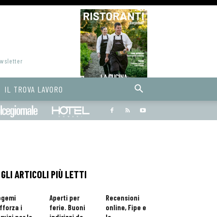
ewsletter
IL TROVA LAVORO
Bargiornale
dolcegiornale
Hoteldomani
GLI ARTICOLI PIÙ LETTI
ogemi
Aperti per
Recensioni
fforza i
ferie. Buoni
online, Fipe e