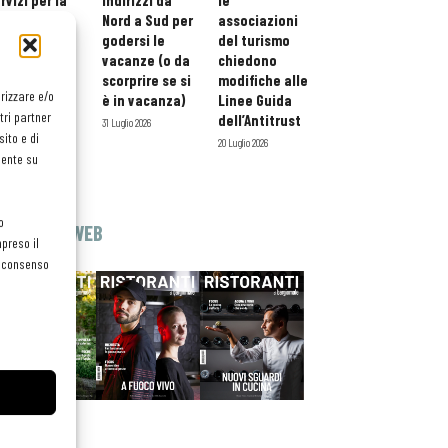
rvizi per la
indirizzi da
le
storazione:
Nord a Sud per
associazioni
ario esteso
godersi le
del turismo
tessera
vacanze (o da
chiedono
atuita per i
scorprire se si
modifiche alle
orizzare e/o
ofessionisti
è in vacanza)
Linee Guida
tri partner
oReCa
dell’Antitrust
31 Luglio 2026
ito e di
Luglio 2026
20 Luglio 2026
mente su
o
EDICOLA WEB
preso il
el consenso