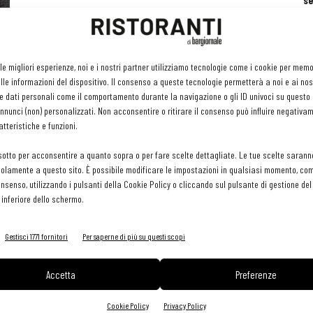
se
ri
or
e 
gr
 le migliori esperienze, noi e i nostri partner utilizziamo tecnologie come i cookie per mem
pr
le informazioni del dispositivo. Il consenso a queste tecnologie permetterà a noi e ai nos
H
e dati personali come il comportamento durante la navigazione o gli ID univoci su questo s
29 
nunci (non) personalizzati. Non acconsentire o ritirare il consenso può influire negativa
tteristiche e funzioni.
sotto per acconsentire a quanto sopra o per fare scelte dettagliate. Le tue scelte sarann
olamente a questo sito. È possibile modificare le impostazioni in qualsiasi momento, com
consenso, utilizzando i pulsanti della Cookie Policy o cliccando sul pulsante di gestione d
 inferiore dello schermo.
Gestisci 1771 fornitori
Per saperne di più su questi scopi
Accetta
Preferenze
Cookie Policy
Privacy Policy