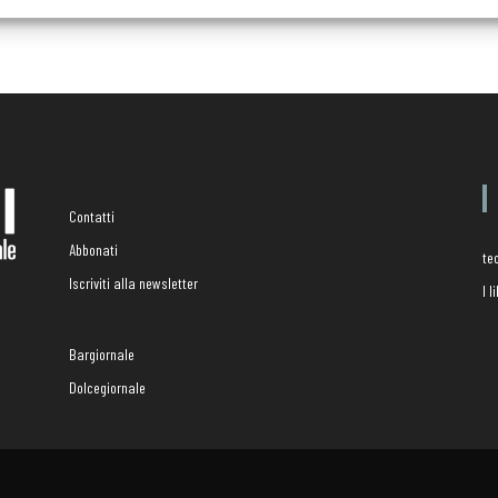
Contatti
Abbonati
te
Iscriviti alla newsletter
I 
Bargiornale
Dolcegiornale