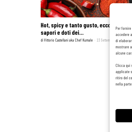
Hot, spicy e tanto gusto, ecco aromi,
Per fornire
sapori e doti dei...
accedere al
di Vittorio Castellani aka Chef Kumale
-
23 Settembre 2022
di elaborar
mostrare an
alcune cara
Clicca qui 
applicate s
ritiro del 
nella parte