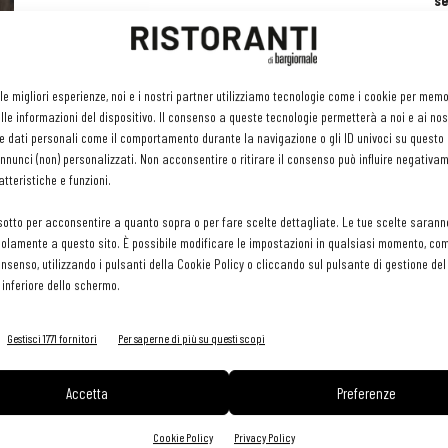
se
ri
or
e 
gr
 le migliori esperienze, noi e i nostri partner utilizziamo tecnologie come i cookie per mem
pr
le informazioni del dispositivo. Il consenso a queste tecnologie permetterà a noi e ai nos
H
e dati personali come il comportamento durante la navigazione o gli ID univoci su questo s
29 
nunci (non) personalizzati. Non acconsentire o ritirare il consenso può influire negativa
tteristiche e funzioni.
sotto per acconsentire a quanto sopra o per fare scelte dettagliate. Le tue scelte sarann
olamente a questo sito. È possibile modificare le impostazioni in qualsiasi momento, com
consenso, utilizzando i pulsanti della Cookie Policy o cliccando sul pulsante di gestione d
 inferiore dello schermo.
Gestisci 1771 fornitori
Per saperne di più su questi scopi
Accetta
Preferenze
Cookie Policy
Privacy Policy