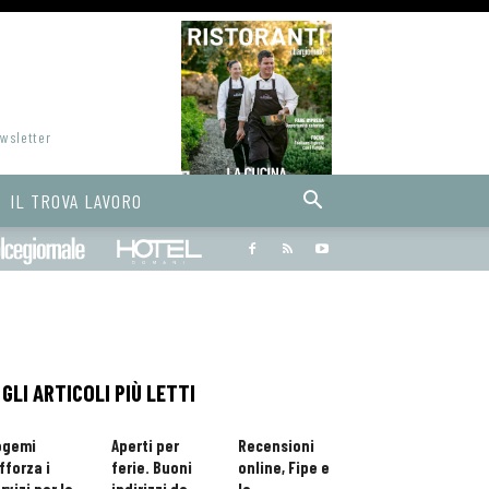
ewsletter
IL TROVA LAVORO
Bargiornale
dolcegiornale
Hoteldomani
GLI ARTICOLI PIÙ LETTI
ogemi
Aperti per
Recensioni
fforza i
ferie. Buoni
online, Fipe e