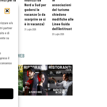
rvizi per la
indirizzi da
le
storazione:
Nord a Sud per
associazioni
ario esteso
godersi le
del turismo
tessera
vacanze (o da
chiedono
atuita per i
scorprire se si
modifiche alle
orizzare e/o
ofessionisti
è in vacanza)
Linee Guida
tri partner
oReCa
dell’Antitrust
31 Luglio 2026
ito e di
Luglio 2026
20 Luglio 2026
mente su
o
EDICOLA WEB
preso il
el consenso