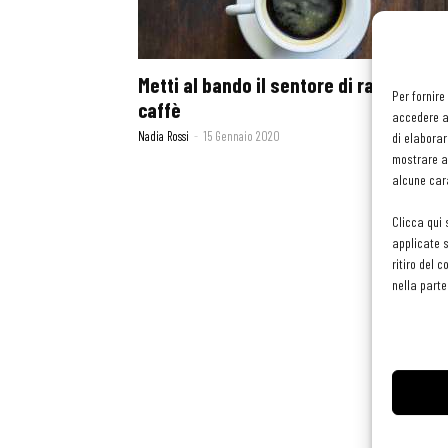
Metti al bando il sentore di rancido nel
Per fornire
caffè
accedere al
Nadia Rossi
-
15 Gennaio 2020
di elaborar
mostrare an
alcune cara
Clicca qui 
applicate s
ritiro del 
nella parte