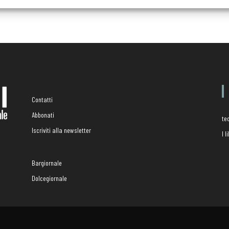
Contatti
Abbonati
te
Iscriviti alla newsletter
I 
Bargiornale
Dolcegiornale