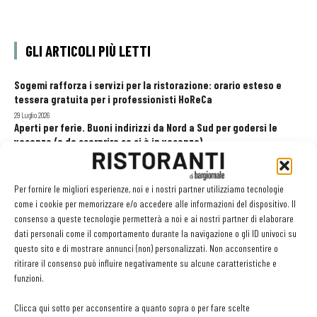
GLI ARTICOLI PIÙ LETTI
Sogemi rafforza i servizi per la ristorazione: orario esteso e
tessera gratuita per i professionisti HoReCa
29 Luglio 2026
Aperti per ferie. Buoni indirizzi da Nord a Sud per godersi le
vacanze (o da scorprire se si è in vacanza)
31 Luglio 2026
Pos, compagni di gestione. Le ultime soluzioni delle aziende
8 Luglio 2026
Per fornire le migliori esperienze, noi e i nostri partner utilizziamo tecnologie
come i cookie per memorizzare e/o accedere alle informazioni del dispositivo. Il
consenso a queste tecnologie permetterà a noi e ai nostri partner di elaborare
dati personali come il comportamento durante la navigazione o gli ID univoci su
EDICOLA WEB
questo sito e di mostrare annunci (non) personalizzati. Non acconsentire o
ritirare il consenso può influire negativamente su alcune caratteristiche e
funzioni.
Clicca qui sotto per acconsentire a quanto sopra o per fare scelte