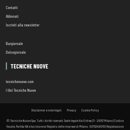
Contatti
Abbonati
Iscriviti alla newsletter
Bargiornale
Dolcegiornale
TECNICHE NUOVE
tecnichenuove.com
I libri Tecniche Nuove
Disclaimer e note legali
Privacy
Cookie Policy
© Tecniche Nuove Spa. Tutti i diritti riservati. Sede legale Via Eritrea 21 - 20157 Milano | Codice
fiscale, Partita IVA e Iscrizione al Registro delle imprese di Milano: 00753480151 | Registrazione