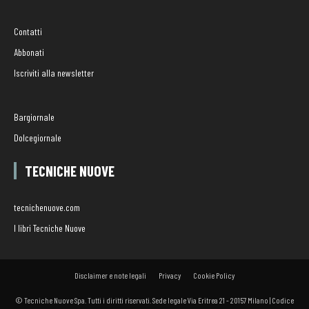
Contatti
Abbonati
Iscriviti alla newsletter
Bargiornale
Dolcegiornale
TECNICHE NUOVE
tecnichenuove.com
I libri Tecniche Nuove
Disclaimer e note legali
Privacy
Cookie Policy
© Tecniche Nuove Spa. Tutti i diritti riservati. Sede legale Via Eritrea 21 - 20157 Milano | Codice