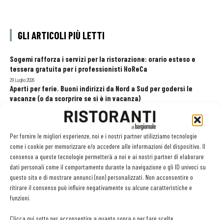
GLI ARTICOLI PIÙ LETTI
Sogemi rafforza i servizi per la ristorazione: orario esteso e
tessera gratuita per i professionisti HoReCa
29 Luglio 2026
Aperti per ferie. Buoni indirizzi da Nord a Sud per godersi le
vacanze (o da scorprire se si è in vacanza)
31 Luglio 2026
Recensioni online, Fipe e le associazioni del turismo chiedono
modifiche alle Linee Guida dell’Antitrust
Per fornire le migliori esperienze, noi e i nostri partner utilizziamo tecnologie
20 Luglio 2026
come i cookie per memorizzare e/o accedere alle informazioni del dispositivo. Il
consenso a queste tecnologie permetterà a noi e ai nostri partner di elaborare
dati personali come il comportamento durante la navigazione o gli ID univoci su
questo sito e di mostrare annunci (non) personalizzati. Non acconsentire o
EDICOLA WEB
ritirare il consenso può influire negativamente su alcune caratteristiche e
funzioni.
Clicca qui sotto per acconsentire a quanto sopra o per fare scelte