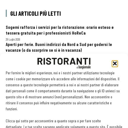
GLI ARTICOLI PIÙ LETTI
Sogemi rafforza i servizi per la ristorazione: orario esteso e
tessera gratuita per i professionisti HoReCa
29 Luglio 2026
Aperti per ferie. Buoni indirizzi da Nord a Sud per godersi le
vacanze (o da scorprire se si è in vacanza)
31 Luglio 2026
Pos, compagni di gestione. Le ultime soluzioni delle aziende
8 Luglio 2026
Per fornire le migliori esperienze, noi e i nostri partner utilizziamo tecnologie
come i cookie per memorizzare e/o accedere alle informazioni del dispositivo. Il
consenso a queste tecnologie permetterà a noi e ai nostri partner di elaborare
dati personali come il comportamento durante la navigazione o gli ID univoci su
EDICOLA WEB
questo sito e di mostrare annunci (non) personalizzati. Non acconsentire o
ritirare il consenso può influire negativamente su alcune caratteristiche e
funzioni.
Clicca qui sotto per acconsentire a quanto sopra o per fare scelte
dettagliate. Le tue scelte saranno applicate solamente a questo sito. È possibile