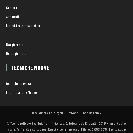
Contatti
Abbonati
Iscriviti alla newsletter
Bargiornale
Dolcegiornale
TECNICHE NUOVE
tecnichenuove.com
I libri Tecniche Nuove
Disclaimer e note legali
Privacy
Cookie Policy
© Tecniche Nuove Spa. Tutti i diritti riservati. Sede legale Via Eritrea 21 - 20157 Milano | Codice
fiscale, Partita IVA e Iscrizione al Registro delle imprese di Milano: 00753480151 | Registrazione