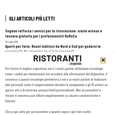
GLI ARTICOLI PIÙ LETTI
Sogemi rafforza i servizi per la ristorazione: orario esteso e
tessera gratuita per i professionisti HoReCa
29 Luglio 2026
Aperti per ferie. Buoni indirizzi da Nord a Sud per godersi le
vacanze (o da scorprire se si è in vacanza)
31 Luglio 2026
Pos, compagni di gestione. Le ultime soluzioni delle aziende
8 Luglio 2026
Per fornire le migliori esperienze, noi e i nostri partner utilizziamo tecnologie
come i cookie per memorizzare e/o accedere alle informazioni del dispositivo. Il
consenso a queste tecnologie permetterà a noi e ai nostri partner di elaborare
dati personali come il comportamento durante la navigazione o gli ID univoci su
EDICOLA WEB
questo sito e di mostrare annunci (non) personalizzati. Non acconsentire o
ritirare il consenso può influire negativamente su alcune caratteristiche e
funzioni.
Clicca qui sotto per acconsentire a quanto sopra o per fare scelte