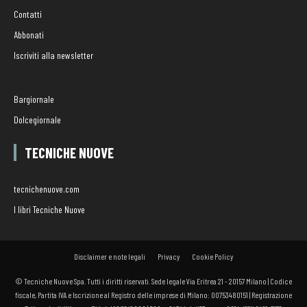
Contatti
Abbonati
Iscriviti alla newsletter
Bargiornale
Dolcegiornale
TECNICHE NUOVE
tecnichenuove.com
I libri Tecniche Nuove
Disclaimer e note legali
Privacy
Cookie Policy
© Tecniche Nuove Spa. Tutti i diritti riservati. Sede legale Via Eritrea 21 - 20157 Milano | Codice
fiscale, Partita IVA e Iscrizione al Registro delle imprese di Milano: 00753480151 | Registrazione