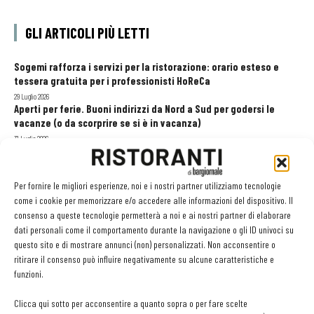
GLI ARTICOLI PIÙ LETTI
Sogemi rafforza i servizi per la ristorazione: orario esteso e
tessera gratuita per i professionisti HoReCa
29 Luglio 2026
Aperti per ferie. Buoni indirizzi da Nord a Sud per godersi le
vacanze (o da scorprire se si è in vacanza)
31 Luglio 2026
Recensioni online, Fipe e le associazioni del turismo chiedono
modifiche alle Linee Guida dell’Antitrust
20 Luglio 2026
Per fornire le migliori esperienze, noi e i nostri partner utilizziamo tecnologie
come i cookie per memorizzare e/o accedere alle informazioni del dispositivo. Il
consenso a queste tecnologie permetterà a noi e ai nostri partner di elaborare
dati personali come il comportamento durante la navigazione o gli ID univoci su
EDICOLA WEB
questo sito e di mostrare annunci (non) personalizzati. Non acconsentire o
ritirare il consenso può influire negativamente su alcune caratteristiche e
funzioni.
Clicca qui sotto per acconsentire a quanto sopra o per fare scelte