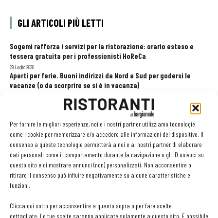
GLI ARTICOLI PIÙ LETTI
Sogemi rafforza i servizi per la ristorazione: orario esteso e
tessera gratuita per i professionisti HoReCa
29 Luglio 2026
Aperti per ferie. Buoni indirizzi da Nord a Sud per godersi le
vacanze (o da scorprire se si è in vacanza)
31 Luglio 2026
Pos, compagni di gestione. Le ultime soluzioni delle aziende
8 Luglio 2026
Per fornire le migliori esperienze, noi e i nostri partner utilizziamo tecnologie
come i cookie per memorizzare e/o accedere alle informazioni del dispositivo. Il
consenso a queste tecnologie permetterà a noi e ai nostri partner di elaborare
dati personali come il comportamento durante la navigazione o gli ID univoci su
EDICOLA WEB
questo sito e di mostrare annunci (non) personalizzati. Non acconsentire o
ritirare il consenso può influire negativamente su alcune caratteristiche e
funzioni.
Clicca qui sotto per acconsentire a quanto sopra o per fare scelte
dettagliate. Le tue scelte saranno applicate solamente a questo sito. È possibile