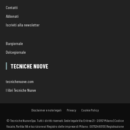
Contatti
Abbonati
Iscriviti alla newsletter
Bargiornale
Dolcegiornale
TECNICHE NUOVE
tecnichenuove.com
I libri Tecniche Nuove
Disclaimer e note legali
Privacy
Cookie Policy
© Tecniche Nuove Spa. Tutti i diritti riservati. Sede legale Via Eritrea 21 - 20157 Milano | Codice
fiscale, Partita IVA e Iscrizione al Registro delle imprese di Milano: 00753480151 | Registrazione