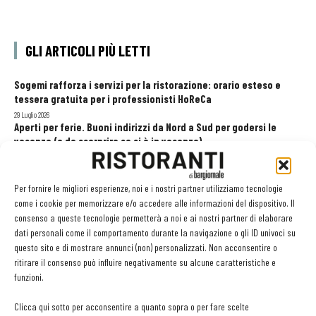
GLI ARTICOLI PIÙ LETTI
Sogemi rafforza i servizi per la ristorazione: orario esteso e
tessera gratuita per i professionisti HoReCa
29 Luglio 2026
Aperti per ferie. Buoni indirizzi da Nord a Sud per godersi le
vacanze (o da scorprire se si è in vacanza)
31 Luglio 2026
Pos, compagni di gestione. Le ultime soluzioni delle aziende
8 Luglio 2026
Per fornire le migliori esperienze, noi e i nostri partner utilizziamo tecnologie
come i cookie per memorizzare e/o accedere alle informazioni del dispositivo. Il
consenso a queste tecnologie permetterà a noi e ai nostri partner di elaborare
dati personali come il comportamento durante la navigazione o gli ID univoci su
EDICOLA WEB
questo sito e di mostrare annunci (non) personalizzati. Non acconsentire o
ritirare il consenso può influire negativamente su alcune caratteristiche e
funzioni.
Clicca qui sotto per acconsentire a quanto sopra o per fare scelte