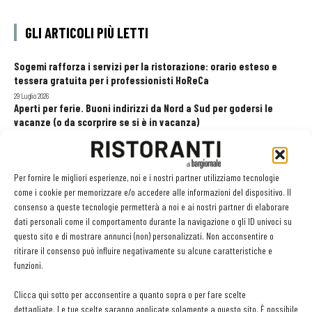
GLI ARTICOLI PIÙ LETTI
Sogemi rafforza i servizi per la ristorazione: orario esteso e
tessera gratuita per i professionisti HoReCa
29 Luglio 2026
Aperti per ferie. Buoni indirizzi da Nord a Sud per godersi le
vacanze (o da scorprire se si è in vacanza)
31 Luglio 2026
Pos, compagni di gestione. Le ultime soluzioni delle aziende
8 Luglio 2026
Per fornire le migliori esperienze, noi e i nostri partner utilizziamo tecnologie
come i cookie per memorizzare e/o accedere alle informazioni del dispositivo. Il
consenso a queste tecnologie permetterà a noi e ai nostri partner di elaborare
dati personali come il comportamento durante la navigazione o gli ID univoci su
EDICOLA WEB
questo sito e di mostrare annunci (non) personalizzati. Non acconsentire o
ritirare il consenso può influire negativamente su alcune caratteristiche e
funzioni.
Clicca qui sotto per acconsentire a quanto sopra o per fare scelte
dettagliate. Le tue scelte saranno applicate solamente a questo sito. È possibile