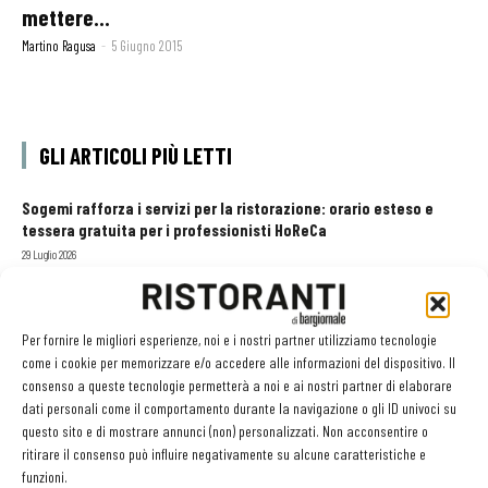
mettere...
Martino Ragusa
-
5 Giugno 2015
GLI ARTICOLI PIÙ LETTI
Sogemi rafforza i servizi per la ristorazione: orario esteso e
tessera gratuita per i professionisti HoReCa
29 Luglio 2026
Aperti per ferie. Buoni indirizzi da Nord a Sud per godersi le
vacanze (o da scorprire se si è in vacanza)
31 Luglio 2026
Recensioni online, Fipe e le associazioni del turismo chiedono
Per fornire le migliori esperienze, noi e i nostri partner utilizziamo tecnologie
modifiche alle Linee Guida dell’Antitrust
come i cookie per memorizzare e/o accedere alle informazioni del dispositivo. Il
consenso a queste tecnologie permetterà a noi e ai nostri partner di elaborare
20 Luglio 2026
dati personali come il comportamento durante la navigazione o gli ID univoci su
questo sito e di mostrare annunci (non) personalizzati. Non acconsentire o
ritirare il consenso può influire negativamente su alcune caratteristiche e
funzioni.
EDICOLA WEB