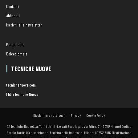
Contatti
Abbonati
Iscriviti alla newsletter
Bargiornale
Dolcegiornale
TECNICHE NUOVE
tecnichenuove.com
I libri Tecniche Nuove
Disclaimer e note legali
Privacy
Cookie Policy
© Tecniche Nuove Spa. Tutti i diritti riservati. Sede legale Via Eritrea 21 - 20157 Milano | Codice
fiscale, Partita IVA e Iscrizione al Registro delle imprese di Milano: 00753480151 | Registrazione