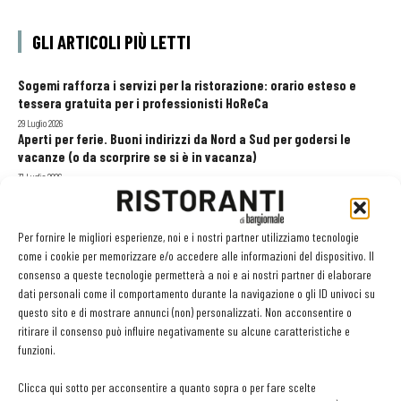
GLI ARTICOLI PIÙ LETTI
Sogemi rafforza i servizi per la ristorazione: orario esteso e
tessera gratuita per i professionisti HoReCa
29 Luglio 2026
Aperti per ferie. Buoni indirizzi da Nord a Sud per godersi le
vacanze (o da scorprire se si è in vacanza)
31 Luglio 2026
Recensioni online, Fipe e le associazioni del turismo chiedono
modifiche alle Linee Guida dell’Antitrust
20 Luglio 2026
Per fornire le migliori esperienze, noi e i nostri partner utilizziamo tecnologie
come i cookie per memorizzare e/o accedere alle informazioni del dispositivo. Il
consenso a queste tecnologie permetterà a noi e ai nostri partner di elaborare
dati personali come il comportamento durante la navigazione o gli ID univoci su
EDICOLA WEB
questo sito e di mostrare annunci (non) personalizzati. Non acconsentire o
ritirare il consenso può influire negativamente su alcune caratteristiche e
funzioni.
Clicca qui sotto per acconsentire a quanto sopra o per fare scelte