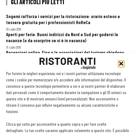
GLI ARTICOLI PIÙ LETTI
Sogemi rafforza i servizi per la ristorazione: orario esteso e
tessera gratuita per i professionisti HoReCa
29 Luglio 2026
Aperti per ferie. Buoni indirizzi da Nord a Sud per godersi le
vacanze (o da scorprire se si è in vacanza)
31 Luglio 2026
Recensioni online, Fipe e le associazioni del turismo chiedono
modifiche alle Linee Guida dell’Antitrust
20 Luglio 2026
Per fornire le migliori esperienze, noi e i nostri partner utilizziamo tecnologie
come i cookie per memorizzare e/o accedere alle informazioni del dispositivo. Il
consenso a queste tecnologie permetterà a noi e ai nostri partner di elaborare
EDICOLA WEB
dati personali come il comportamento durante la navigazione o gli ID univoci su
questo sito e di mostrare annunci (non) personalizzati. Non acconsentire o
ritirare il consenso può influire negativamente su alcune caratteristiche e
funzioni.
Clicca qui sotto per acconsentire a quanto sopra o per fare scelte
dettagliate. Le tue scelte saranno applicate solamente a questo sito. È possibile