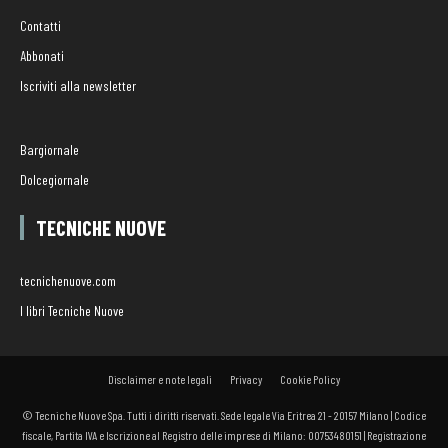
Contatti
Abbonati
Iscriviti alla newsletter
Bargiornale
Dolcegiornale
TECNICHE NUOVE
tecnichenuove.com
I libri Tecniche Nuove
Disclaimer e note legali
Privacy
Cookie Policy
© Tecniche Nuove Spa. Tutti i diritti riservati. Sede legale Via Eritrea 21 - 20157 Milano | Codice
fiscale, Partita IVA e Iscrizione al Registro delle imprese di Milano: 00753480151 | Registrazione