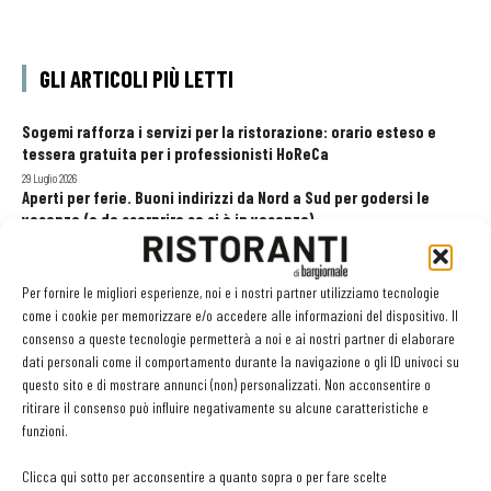
GLI ARTICOLI PIÙ LETTI
Sogemi rafforza i servizi per la ristorazione: orario esteso e
tessera gratuita per i professionisti HoReCa
29 Luglio 2026
Aperti per ferie. Buoni indirizzi da Nord a Sud per godersi le
vacanze (o da scorprire se si è in vacanza)
31 Luglio 2026
Pos, compagni di gestione. Le ultime soluzioni delle aziende
8 Luglio 2026
Per fornire le migliori esperienze, noi e i nostri partner utilizziamo tecnologie
come i cookie per memorizzare e/o accedere alle informazioni del dispositivo. Il
consenso a queste tecnologie permetterà a noi e ai nostri partner di elaborare
dati personali come il comportamento durante la navigazione o gli ID univoci su
EDICOLA WEB
questo sito e di mostrare annunci (non) personalizzati. Non acconsentire o
ritirare il consenso può influire negativamente su alcune caratteristiche e
funzioni.
Clicca qui sotto per acconsentire a quanto sopra o per fare scelte