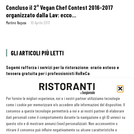
Concluso il 2° Vegan Chef Contest 2016-2017
organizzato dalla Lav: ecco...
Martino Ragusa
-
10 Aprile 2017
GLI ARTICOLI PIÙ LETTI
Sogemi rafforza i servizi per la ristorazione: orario esteso e
tessera gratuita per i professionisti HoReCa
29 Luglio 2026
Aperti per ferie. Buoni indirizzi da Nord a Sud per godersi le
vacanze (o da scorprire se si è in vacanza)
Per fornire le migliori esperienze, noi e i nostri partner utilizziamo tecnologie
31 Luglio 2026
Recensioni online, Fipe e le associazioni del turismo chiedono
come i cookie per memorizzare e/o accedere alle informazioni del dispositivo. Il
modifiche alle Linee Guida dell’Antitrust
consenso a queste tecnologie permetterà a noi e ai nostri partner di elaborare
20 Luglio 2026
dati personali come il comportamento durante la navigazione o gli ID univoci su
questo sito e di mostrare annunci (non) personalizzati. Non acconsentire o
ritirare il consenso può influire negativamente su alcune caratteristiche e