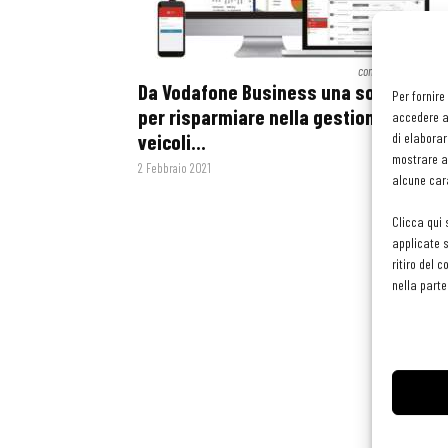
contenuto sponsoriz
Da Vodafone Business una soluzione
Per fornire
per risparmiare nella gestione dei
accedere al
veicoli...
di elaborar
mostrare an
2 Febbraio 2021
alcune cara
Clicca qui 
applicate s
ritiro del 
nella parte