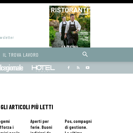
ewsletter
IL TROVA LAVORO
Bargiornale
dolcegiornale
Hoteldomani
GLI ARTICOLI PIÙ LETTI
ogemi
Aperti per
Pos, compagni
fforza i
ferie. Buoni
di gestione.