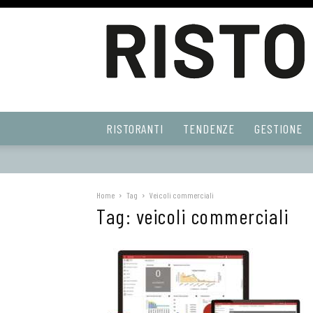
Ristoranti
RISTORANTI
TENDENZE
GESTIONE
Web
Home
Tag
Veicoli commerciali
Tag: veicoli commerciali