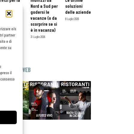
rvizi per la
indirizzi da
Le ultime
storazione:
Nord a Sud per
soluzioni
ario esteso
godersi le
delle aziende
tessera
vacanze (o da
8 Luglio 2026
atuita per i
scorprire se si
orizzare e/o
ofessionisti
è in vacanza)
tri partner
oReCa
31 Luglio 2026
ito e di
Luglio 2026
mente su
o
EDICOLA WEB
preso il
el consenso