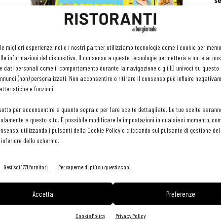
se
ri
or
e 
zato
contenuto sponsorizzato
gr
Veicoli aziendali: come risparmiare
 le migliori esperienze, noi e i nostri partner utilizziamo tecnologie come i cookie per mem
pr
grazie all’Internet delle cose
le informazioni del dispositivo. Il consenso a queste tecnologie permetterà a noi e ai nos
H
e dati personali come il comportamento durante la navigazione o gli ID univoci su questo s
16 Dicembre 2020
29 
nunci (non) personalizzati. Non acconsentire o ritirare il consenso può influire negativa
tteristiche e funzioni.
sotto per acconsentire a quanto sopra o per fare scelte dettagliate. Le tue scelte sarann
olamente a questo sito. È possibile modificare le impostazioni in qualsiasi momento, com
consenso, utilizzando i pulsanti della Cookie Policy o cliccando sul pulsante di gestione d
 inferiore dello schermo.
Gestisci 1771 fornitori
Per saperne di più su questi scopi
Accetta
Preferenze
Cookie Policy
Privacy Policy