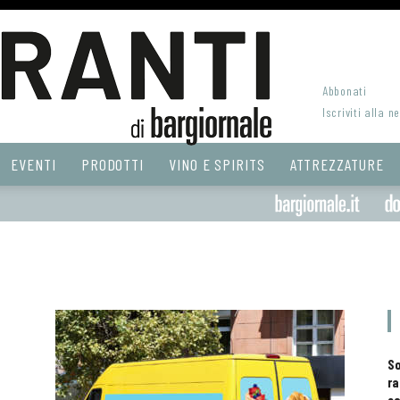
Abbonati
Iscriviti alla n
EVENTI
PRODOTTI
VINO E SPIRITS
ATTREZZATURE
S
ra