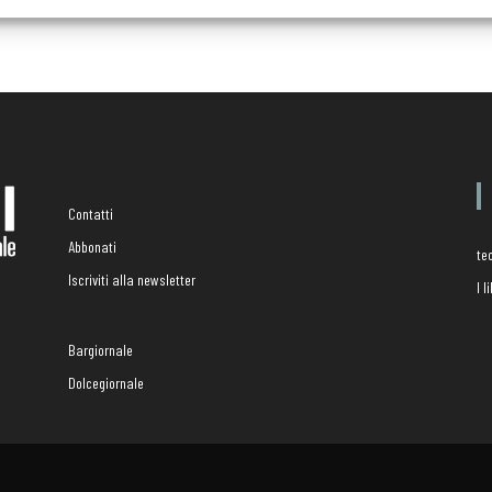
Contatti
Abbonati
te
Iscriviti alla newsletter
I 
Bargiornale
Dolcegiornale