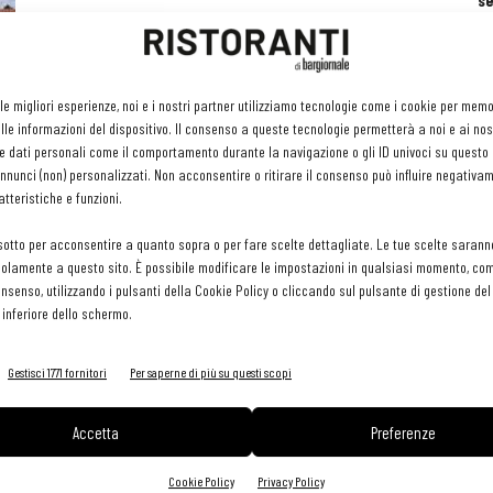
se
ri
or
e 
gr
on
 le migliori esperienze, noi e i nostri partner utilizziamo tecnologie come i cookie per mem
pr
le informazioni del dispositivo. Il consenso a queste tecnologie permetterà a noi e ai nos
H
e dati personali come il comportamento durante la navigazione o gli ID univoci su questo s
29 
nunci (non) personalizzati. Non acconsentire o ritirare il consenso può influire negativa
tteristiche e funzioni.
sotto per acconsentire a quanto sopra o per fare scelte dettagliate. Le tue scelte sarann
olamente a questo sito. È possibile modificare le impostazioni in qualsiasi momento, com
consenso, utilizzando i pulsanti della Cookie Policy o cliccando sul pulsante di gestione d
 inferiore dello schermo.
Gestisci 1771 fornitori
Per saperne di più su questi scopi
Accetta
Preferenze
Cookie Policy
Privacy Policy