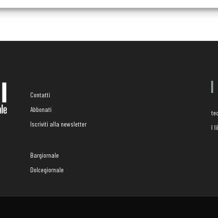
Contatti
Abbonati
te
Iscriviti alla newsletter
I 
Bargiornale
Dolcegiornale