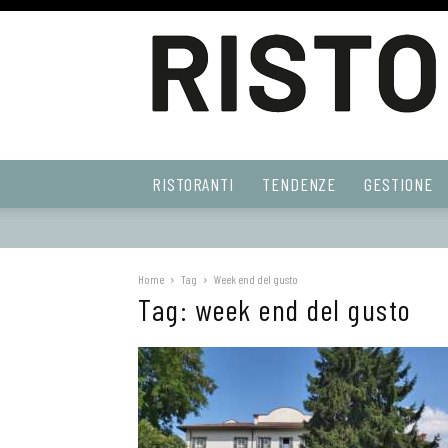
Ristoranti
RISTORANTI
TENDENZE
GESTIONE
Web
Home
Tag
Week end del gusto
Tag: week end del gusto