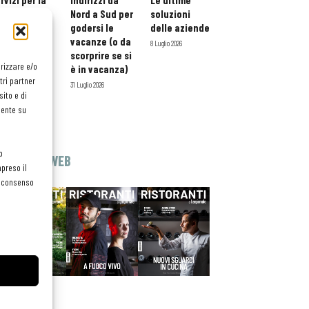
rvizi per la
indirizzi da
Le ultime
storazione:
Nord a Sud per
soluzioni
ario esteso
godersi le
delle aziende
tessera
vacanze (o da
8 Luglio 2026
atuita per i
scorprire se si
orizzare e/o
ofessionisti
è in vacanza)
tri partner
oReCa
31 Luglio 2026
ito e di
Luglio 2026
mente su
o
EDICOLA WEB
preso il
el consenso