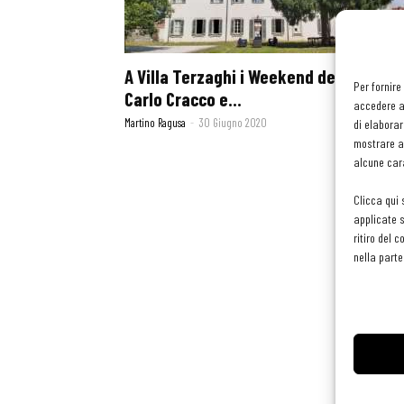
A Villa Terzaghi i Weekend del Gusto c
Per fornire
Carlo Cracco e...
accedere al
Martino Ragusa
-
30 Giugno 2020
di elaborar
mostrare an
alcune cara
Clicca qui 
applicate s
ritiro del 
nella parte