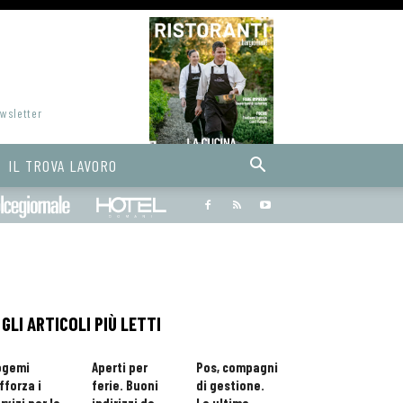
ewsletter
IL TROVA LAVORO
Bargiornale
dolcegiornale
Hoteldomani
GLI ARTICOLI PIÙ LETTI
ogemi
Aperti per
Pos, compagni
fforza i
ferie. Buoni
di gestione.