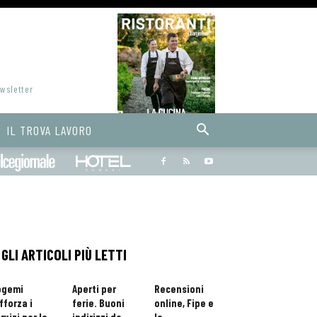
ewsletter
IL TROVA LAVORO
Bargiornale
dolcegiornale
Hoteldomani
GLI ARTICOLI PIÙ LETTI
ogemi
Aperti per
Recensioni
fforza i
ferie. Buoni
online, Fipe e