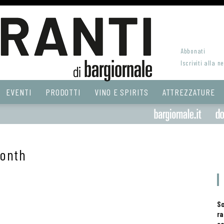
Abbonati
Iscriviti alla n
EVENTI
PRODOTTI
VINO E SPIRITS
ATTREZZATURE
Month
S
ra