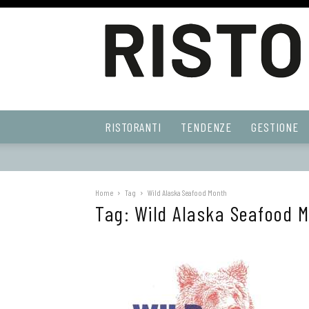
Ristoranti
RISTORANTI
TENDENZE
GESTIONE
Web
Home
Tag
Wild Alaska Seafood Month
Tag: Wild Alaska Seafood 