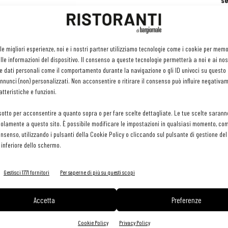
se
ri
or
e 
zato
gr
 le migliori esperienze, noi e i nostri partner utilizziamo tecnologie come i cookie per mem
pr
le informazioni del dispositivo. Il consenso a queste tecnologie permetterà a noi e ai nos
H
e dati personali come il comportamento durante la navigazione o gli ID univoci su questo s
29 
nunci (non) personalizzati. Non acconsentire o ritirare il consenso può influire negativa
tteristiche e funzioni.
sotto per acconsentire a quanto sopra o per fare scelte dettagliate. Le tue scelte sarann
olamente a questo sito. È possibile modificare le impostazioni in qualsiasi momento, com
consenso, utilizzando i pulsanti della Cookie Policy o cliccando sul pulsante di gestione d
 inferiore dello schermo.
Gestisci 1771 fornitori
Per saperne di più su questi scopi
Accetta
Preferenze
Cookie Policy
Privacy Policy