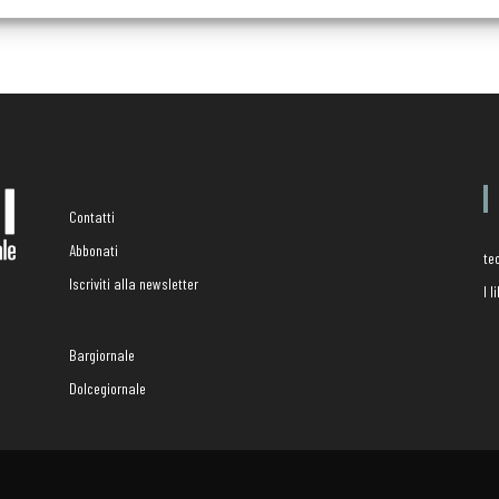
Contatti
Abbonati
te
Iscriviti alla newsletter
I 
Bargiornale
Dolcegiornale