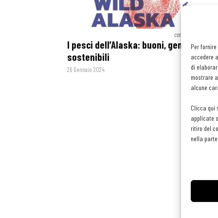
contenuto sponsoriz
I pesci dell’Alaska: buoni, genuini e
Per fornire
sostenibili
accedere al
di elaborar
26 Gennaio 2024
mostrare an
alcune cara
Clicca qui 
applicate s
ritiro del 
nella parte