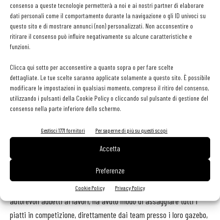
Smoke’n Fire Bbq, la squadra che ha vinto l’Italian Barbecue
consenso a queste tecnologie permetterà a noi e ai nostri partner di elaborare
dati personali come il comportamento durante la navigazione o gli ID univoci su
Chanpiomship il 12 giugno a Perugia.
questo sito e di mostrare annunci (non) personalizzati. Non acconsentire o
ritirare il consenso può influire negativamente su alcune caratteristiche e
funzioni.
Clicca qui sotto per acconsentire a quanto sopra o per fare scelte
dettagliate. Le tue scelte saranno applicate solamente a questo sito. È possibile
modificare le impostazioni in qualsiasi momento, compreso il ritiro del consenso,
utilizzando i pulsanti della Cookie Policy o cliccando sul pulsante di gestione del
consenso nella parte inferiore dello schermo.
Gestisci 1771 fornitori
Per saperne di più su questi scopi
Dopo aver trascorso l’intera notte del sabato a controllare le lunghe
Accetta
preparazioni messe in cottura dal pomeriggio negli smoker, alle 11
Preferenze
di domenica 3 luglio i concorrenti hanno iniziato a presentare alla
giuria le preparazioni. Il pubblico invitato, selezionato tra i più
Cookie Policy
Privacy Policy
autorevoli addetti ai lavori, ha avuto modo di assaggiare tutti i
piatti in competizione, direttamente dai team presso i loro gazebo,