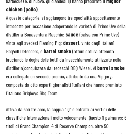
barbecue) e, di nuovo, gli olandesi iQ hanno preparato il
miglior
chicken (pollo)
.
A queste categorie, si aggiungono tre specialità appositamente
introdotte per l’occasione adoperando le varietà di Prime Uve della
distilleria Bonaventura Maschio:
sauce
(salsa con Prime Uve)
vinta agli svedesi Flaming Pig;
dessert
, vinto dagli italiani
Bbq4All Defenders, e
barrel smoke
(affumicatura ottenuta
bruciando le doghe delle botti da invecchiamento utilizzate nella
distilleria)conquistata dai tedeschi BBQ Wiesel. Al
barrel smoke
era collegato un secondo premio, attribuito da una Vip jury,
composta da otto esperti giornalisti italiani che hanno premiato
l’italiano Brigboys Bbq Team.
Attiva da soli tre anni, la coppia “iQ” è entrata ai vertici delle
classifiche internazionali molto velocemente. Questo il palmares: 6
titoli di Grand Champion, 4 di Reserve Champion, oltre 50