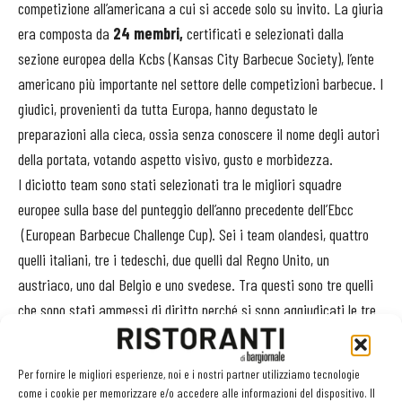
competizione all’americana a cui si accede solo su invito. La giuria
era composta da
24 membri,
certificati e selezionati dalla
sezione europea della Kcbs (Kansas City Barbecue Society), l’ente
americano più importante nel settore delle competizioni barbecue. I
giudici, provenienti da tutta Europa, hanno degustato le
preparazioni alla cieca, ossia senza conoscere il nome degli autori
della portata, votando aspetto visivo, gusto e morbidezza.
I diciotto team sono stati selezionati tra le migliori squadre
europee sulla base del punteggio dell’anno precedente dell’Ebcc
(European Barbecue Challenge Cup). Sei i team olandesi, quattro
quelli italiani, tre i tedeschi, due quelli dal Regno Unito, un
austriaco, uno dal Belgio e uno svedese. Tra questi sono tre quelli
che sono stati ammessi di diritto perché si sono aggiudicati le tre
wild card concesse quest’anno: i brianzoli Brig Boys che l’hanno
ottenuta al W.e.s.t. di Riva di Tures, gli svedesi Flaming Pig, Grand
Per fornire le migliori esperienze, noi e i nostri partner utilizziamo tecnologie
Champion al Tony Stone Low and Slow di Hoofdorp in Olanda, e gli
come i cookie per memorizzare e/o accedere alle informazioni del dispositivo. Il