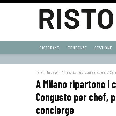
Ristoranti
RISTORANTI
TENDENZE
GESTIONE
Web
Home
Tendenze
A Milano ripartono i corsi professionali di Congu
A Milano ripartono i c
Congusto per chef, pa
concierge