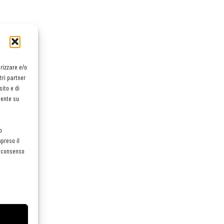
orizzare e/o
tri partner
ito e di
mente su
o
preso il
el consenso