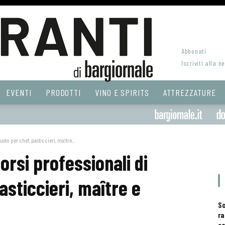
Abbonati
Iscriviti alla n
EVENTI
PRODOTTI
VINO E SPIRITS
ATTREZZATURE
sto per chef, pasticcieri, maître...
orsi professionali di
sticcieri, maître e
S
ra