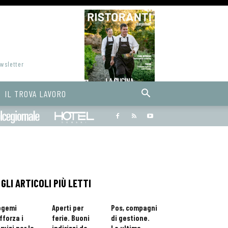
ewsletter
IL TROVA LAVORO
Bargiornale
dolcegiornale
Hoteldomani
GLI ARTICOLI PIÙ LETTI
ogemi
Aperti per
Pos, compagni
fforza i
ferie. Buoni
di gestione.