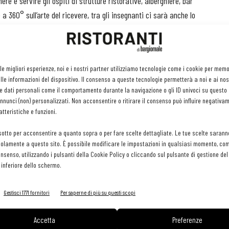
ere e servire gli ospiti di strutture ristorative, alberghiere, bar
a 360° sull’arte del ricevere, tra gli insegnanti ci sarà anche lo
elier e l’esperta di bon ton
iche, approfondimenti di tecniche base, lezioni uniche e corsi di
 le migliori esperienze, noi e i nostri partner utilizziamo tecnologie come i cookie per mem
tti unici vegetariani ai cibi da strada, dalla lezione happy
le informazioni del dispositivo. Il consenso a queste tecnologie permetterà a noi e ai nos
edicata alle torte da credenza. E ancora il brunch di coppia, la
e dati personali come il comportamento durante la navigazione o gli ID univoci su questo s
a pizza, la pasticceria base, la cucina classica, il Natale.
nunci (non) personalizzati. Non acconsentire o ritirare il consenso può influire negativa
tteristiche e funzioni.
(tra professionali e amatoriali) che hanno frequentato i corsi
sotto per acconsentire a quanto sopra o per fare scelte dettagliate. Le tue scelte sarann
ile che ha raggiunto il 65% delle utenze. “
I trend della nuova
olamente a questo sito. È possibile modificare le impostazioni in qualsiasi momento, com
consenso, utilizzando i pulsanti della Cookie Policy o cliccando sul pulsante di gestione d
di Congusto –
sono vari e vanno dall’evoluzione della cucina
 inferiore dello schermo.
i fermentati in cucina ai nuovi tagli per pesce e carne, dalla cucina
ione è tutto: i nostri chef insegnano un mestiere nobile fatto di
Gestisci 1771 fornitori
Per saperne di più su questi scopi
la Regione Lombardia è quello di creare competenze per un mestiere
olisti. Un mestiere ricco di sfaccettature, che però necessità anche
Accetta
Preferenze