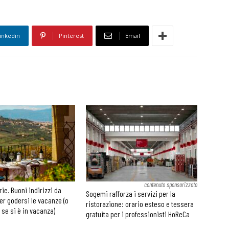
inkedin
Pinterest
Email
contenuto sponsorizzato
rie. Buoni indirizzi da
Sogemi rafforza i servizi per la
er godersi le vacanze (o
ristorazione: orario esteso e tessera
 se si è in vacanza)
gratuita per i professionisti HoReCa