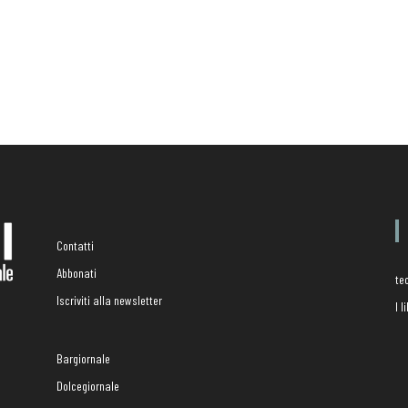
Contatti
Abbonati
te
Iscriviti alla newsletter
I 
Bargiornale
Dolcegiornale