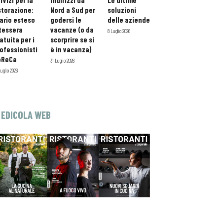
rvizi per la
indirizzi da
Le ultime
storazione:
Nord a Sud per
soluzioni
ario esteso
godersi le
delle aziende
tessera
vacanze (o da
8 Luglio 2026
atuita per i
scorprire se si
ofessionisti
è in vacanza)
oReCa
31 Luglio 2026
Luglio 2026
EDICOLA WEB