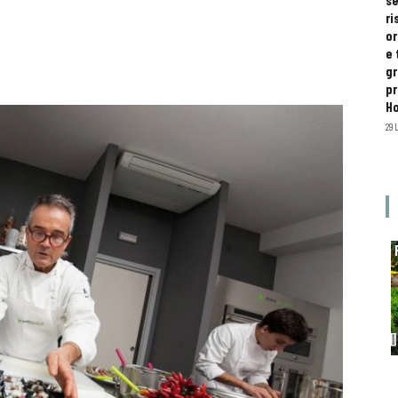
se
ri
or
e 
gr
pr
H
29 