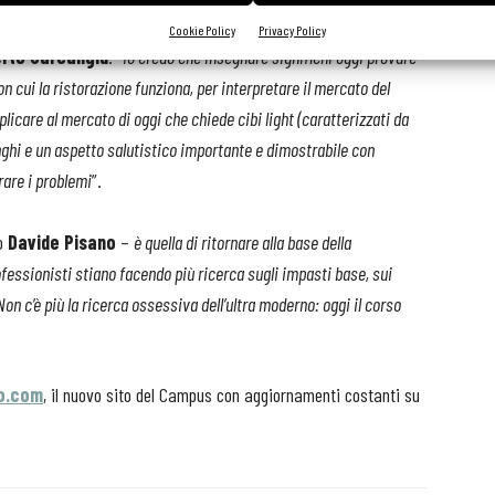
Cookie Policy
Privacy Policy
rto Carcangiu
: “
Io credo che insegnare significhi oggi provare
n cui la ristorazione funziona, per interpretare il mercato del
care al mercato di oggi che chiede cibi light (caratterizzati da
nghi e un aspetto salutistico importante e dimostrabile con
rare i problemi
”.
o
Davide Pisano
–
è quella di ritornare alla base della
fessionisti stiano facendo più ricerca sugli impasti base, sui
 Non c’è più la ricerca ossessiva dell’ultra moderno: oggi il corso
o.com
, il nuovo sito del Campus con aggiornamenti costanti su