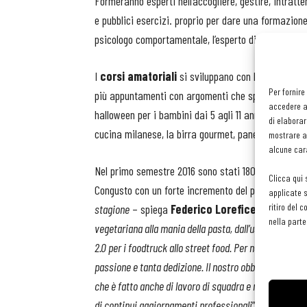
Formeranno esperti nell’accogliere, gestire, intratten
e pubblici esercizi. proprio per dare una formazione 
psicologo comportamentale, l’esperto di look, il somm
I
corsi amatoriali
si sviluppano con lezioni temat
Per fornire
più appuntamenti con argomenti che spaziano dai pia
accedere al
halloween per i bambini dai 5 agli 11 anni a quella d
di elaborar
cucina milanese, la birra gourmet, pane e focacce, l
mostrare an
alcune cara
Nel primo semestre 2016 sono stati 1800 gli allievi 
Clicca qui 
Congusto con un forte incremento del pubblico masch
applicate s
ritiro del 
stagione
– spiega
Federico Lorefice
, fondatore 
nella parte
vegetariana alla mania della pasta, dall’uso di prodott
2.0 per i foodtruck allo street food. Per noi la formaz
passione e tanta dedizione. Il nostro obbiettivo con 
che è fatto anche di lavoro di squadra e non solo di s
di continui aggiornamenti professionali
”.