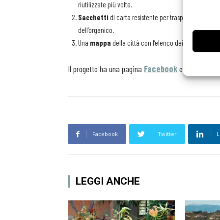
riutilizzate più volte.
Sacchetti
di carta resistente per trasportare le vasc
dell’organico.
Una
mappa
della città con l’elenco dei ristoranti ade
Il progetto ha una pagina
Facebook
e un account 
Facebook
Twitter
L
LEGGI ANCHE