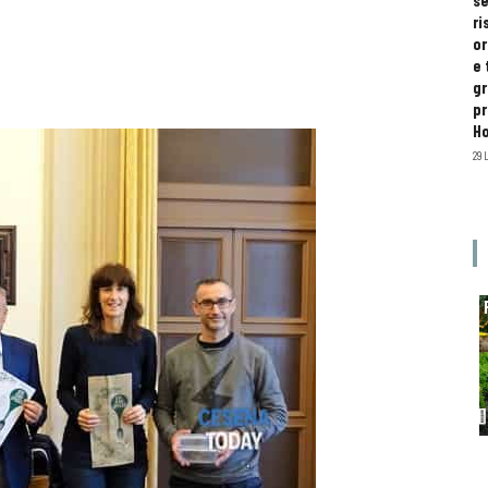
se
ri
or
e 
gr
pr
H
29 