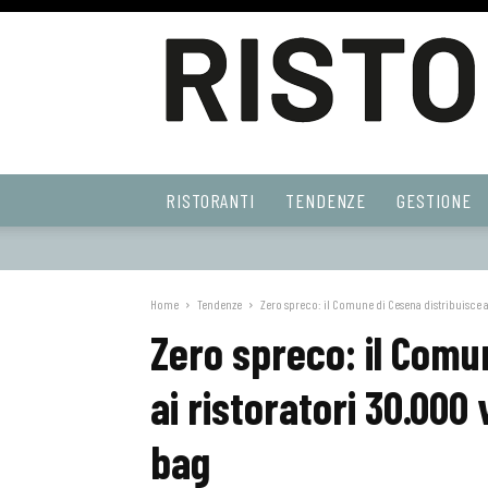
Ristoranti
RISTORANTI
TENDENZE
GESTIONE
Web
Home
Tendenze
Zero spreco: il Comune di Cesena distribuisce ai
Zero spreco: il Comu
ai ristoratori 30.000 
bag