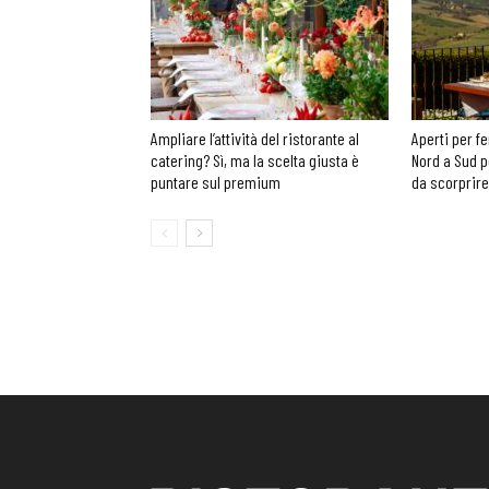
Ampliare l’attività del ristorante al
Aperti per fe
catering? Sì, ma la scelta giusta è
Nord a Sud p
puntare sul premium
da scorprire