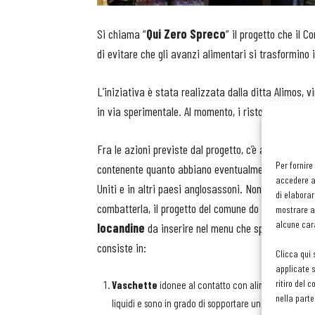
Si chiama “
Qui Zero Spreco
” il progetto che il 
di evitare che gli avanzi alimentari si trasformino in
L’iniziativa è stata realizzata dalla ditta Alimos, v
in via sperimentale. Al momento, i ristoranti che h
Fra le azioni previste dal progetto, c’è anzitutto
l’
Per fornire
contenente quanto abbiano eventualmente avanzato. 
accedere al
Uniti e in altri paesi anglosassoni. Non è così in It
di elaborar
combatterla, il progetto del comune do Cesena preved
mostrare an
alcune cara
locandine
da inserire nel menu che spiegano l’iniz
consiste in:
Clicca qui 
applicate s
ritiro del 
Vaschette
idonee al contatto con alimenti. Sono erg
nella parte
liquidi e sono in grado di sopportare una temperatura