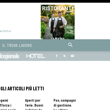
ewsletter
IL TROVA LAVORO
Bargiornale
dolcegiornale
Hoteldomani
GLI ARTICOLI PIÙ LETTI
ogemi
Aperti per
Pos, compagni
fforza i
ferie. Buoni
di gestione.