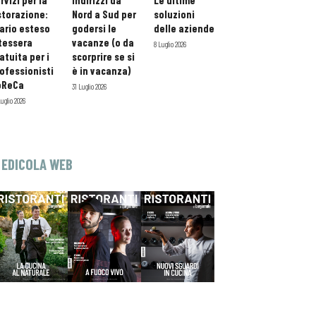
rvizi per la
indirizzi da
Le ultime
storazione:
Nord a Sud per
soluzioni
ario esteso
godersi le
delle aziende
tessera
vacanze (o da
8 Luglio 2026
atuita per i
scorprire se si
ofessionisti
è in vacanza)
oReCa
31 Luglio 2026
Luglio 2026
EDICOLA WEB