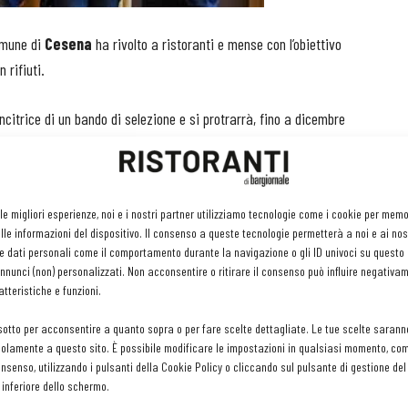
Comune di
Cesena
ha rivolto a ristoranti e mense con l’obiettivo
 rifiuti.
incitrice di un bando di selezione e si protrarrà, fino a dicembre
anno aderito sono una
trentina
.
incoraggiamento
ai clienti a portare a casa un pacchetto
 le migliori esperienze, noi e i nostri partner utilizziamo tecnologie come i cookie per mem
È il ben noto family bag o doggy bag, molto diffuso negli Stati
le informazioni del dispositivo. Il consenso a queste tecnologie permetterà a noi e ai nos
alia, dove la timidezza del cliente ha ancora la meglio. Per
e dati personali come il comportamento durante la navigazione o gli ID univoci su questo s
e la distribuzione sui tavoli dei ristoranti aderenti di
nunci (non) personalizzati. Non acconsentire o ritirare il consenso può influire negativa
tteristiche e funzioni.
iativa e incoraggiano a richiedere il kit anti-spreco che
sotto per acconsentire a quanto sopra o per fare scelte dettagliate. Le tue scelte sarann
olamente a questo sito. È possibile modificare le impostazioni in qualsiasi momento, com
consenso, utilizzando i pulsanti della Cookie Policy o cliccando sul pulsante di gestione d
onomiche, impilabili e richiudibili, permettono di trasportare anche i
 inferiore dello schermo.
 da -20 °C a + 120°C. Possono essere inserite nel microonde e ed essere