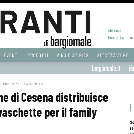
Abbonati
Iscriviti alla n
EVENTI
PRODOTTI
VINO E SPIRITS
ATTREZZATURE
 ristoratori 30.000 vaschette per...
ne di Cesena distribuisce
vaschette per il family
S
ra