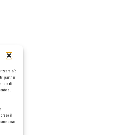
orizzare e/o
tri partner
ito e di
mente su
o
preso il
el consenso