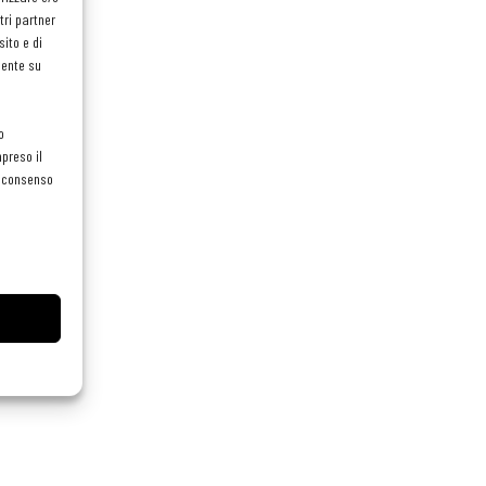
tri partner
ito e di
mente su
o
preso il
el consenso