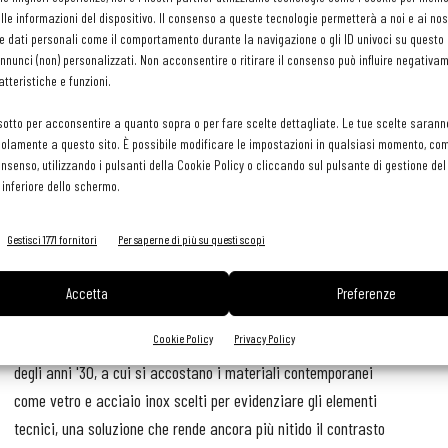
le informazioni del dispositivo. Il consenso a queste tecnologie permetterà a noi e ai nos
 assoluta
e dati personali come il comportamento durante la navigazione o gli ID univoci su questo s
nunci (non) personalizzati. Non acconsentire o ritirare il consenso può influire negativa
 interior
tteristiche e funzioni.
 –
un ornato,
sotto per acconsentire a quanto sopra o per fare scelte dettagliate. Le tue scelte sarann
olamente a questo sito. È possibile modificare le impostazioni in qualsiasi momento, com
consenso, utilizzando i pulsanti della Cookie Policy o cliccando sul pulsante di gestione d
ruttura a
 inferiore dello schermo.
i e
s Van Der
Gestisci 1771 fornitori
Per saperne di più su questi scopi
Una combinazione di quinte e pareti modulate dalla luce
Accetta
Preferenze
dialoga con i materiali come il marmo nero e il legno degli
Cookie Policy
Privacy Policy
infissi, finiture che riprendono la tradizione architettonica
degli anni '30, a cui si accostano i materiali contemporanei
come vetro e acciaio inox scelti per evidenziare gli elementi
tecnici, una soluzione che rende ancora più nitido il contrasto