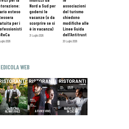
rvizi per la
indirizzi da
le
storazione:
Nord a Sud per
associazioni
ario esteso
godersi le
del turismo
tessera
vacanze (o da
chiedono
atuita per i
scorprire se si
modifiche alle
ofessionisti
è in vacanza)
Linee Guida
oReCa
dell’Antitrust
31 Luglio 2026
Luglio 2026
20 Luglio 2026
EDICOLA WEB