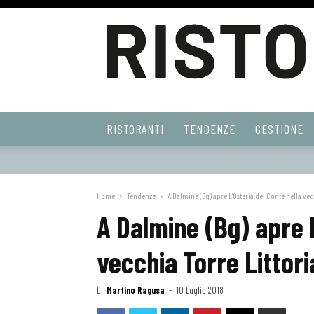
Ristoranti
RISTORANTI
TENDENZE
GESTIONE
Web
Home
Tendenze
A Dalmine (Bg) apre L’Osteria del Conte nella vec
A Dalmine (Bg) apre L
vecchia Torre Littori
Di
Martino Ragusa
-
10 Luglio 2018