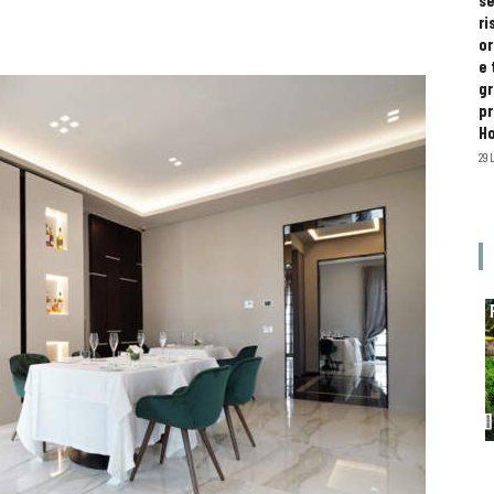
se
ri
or
e 
gr
pr
H
29 