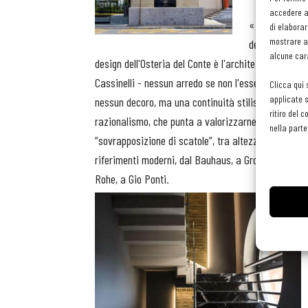
accedere al
«Protagonista
di elaborar
mostrare an
del progetto di
alcune cara
design dell'Osteria del Conte è l'architettura stessa
Cassinelli - nessun arredo se non l'essenziale, ness
Clicca qui 
applicate s
nessun decoro, ma una continuità stilistica con il
ritiro del 
razionalismo, che punta a valorizzarne la tipica st
nella parte
“sovrapposizione di scatole”, tra altezze important
riferimenti moderni, dal Bauhaus, a Gropius, a Mie
Rohe, a Gio Ponti.