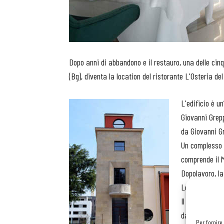
Dopo anni di abbandono e il restauro, una delle cinqu
(Bg), diventa la location del ristorante L'Osteria del
L'edificio è u
Giovanni Grepp
da Giovanni G
Un complesso c
comprende il M
Dopolavoro, la
Leonardo da Vi
Il restauro de
dall'architetto
Per fornire