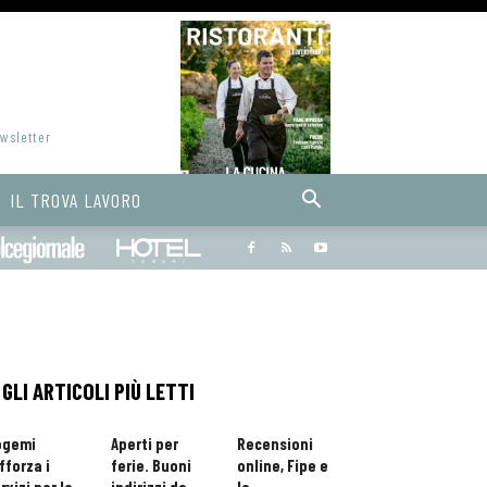
ewsletter
IL TROVA LAVORO
Bargiornale
dolcegiornale
Hoteldomani
GLI ARTICOLI PIÙ LETTI
ogemi
Aperti per
Recensioni
fforza i
ferie. Buoni
online, Fipe e