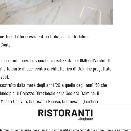
e Torri Littorie esistenti in Italia, quella di Dalmine
 Conte.
n’importante opera razionalista realizzata nel 1936 dell'architetto
i e fa parte di quel centro architettonico di Dalmine progettato
reppi.
ostruito dalla metà degli anni '20 a quella degli anni '50 che
unicipio, il Palazzo Direzionale della Società Dalmine, il
 Mensa Operaia, la Casa di Riposo, la Chiesa, i Quartieri
nci e Garbagli.
lla Torre è stato sostenuto dalla Famiglia Brembilla e firmato
 Mario Cassinelli.
 le migliori esperienze, noi e i nostri partner utilizziamo tecnologie come i cookie per mem