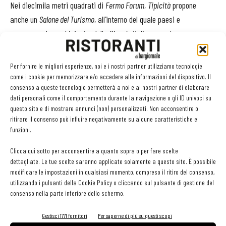
Nei diecimila metri quadrati di
Fermo Forum
,
Tipicità
propone
anche un
Salone del Turismo
, all’interno del quale paesi e
comprensori marchigiani e delle
Piccole Italie
presentano
prelibatezze enogastronomiche accanto ad attrattive
naturalistiche, paesaggistiche e storico-artistico-culturali. Il
Per fornire le migliori esperienze, noi e i nostri partner utilizziamo tecnologie
viaggio continua poi con
Tipicità in the City
, palinsesto di eventi
come i cookie per memorizzare e/o accedere alle informazioni del dispositivo. Il
consenso a queste tecnologie permetterà a noi e ai nostri partner di elaborare
serali ambientati tra gli eleganti palazzi del centro storico di
dati personali come il comportamento durante la navigazione o gli ID univoci su
Fermo.
questo sito e di mostrare annunci (non) personalizzati. Non acconsentire o
ritirare il consenso può influire negativamente su alcune caratteristiche e
funzioni.
L’esperienza del gusto è completata da
Art & Genius
,
suggestivo
percorso attraverso le prestigiose
griffes
e le icone più
Clicca qui sotto per acconsentire a quanto sopra o per fare scelte
rappresentative della creatività marchigiana. Produzioni
dettagliate. Le tue scelte saranno applicate solamente a questo sito. È possibile
modificare le impostazioni in qualsiasi momento, compreso il ritiro del consenso,
simboliche di una realtà manifatturiera pienamente fruibile dal
utilizzando i pulsanti della Cookie Policy o cliccando sul pulsante di gestione del
visitatore, grazie alla vasta rete di
outlet
e spacci aziendali
consenso nella parte inferiore dello schermo.
diffusa sul territorio.
Gestisci 1771 fornitori
Per saperne di più su questi scopi