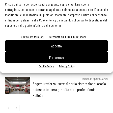
Clicca qui sotto per acconsentire a quanto sopra o per fare scelte
dettagliate. Le tue scelte saranno applicate solamente a questo sito. È possibile
modificare le impostazioni in qualsiasi momento, compreso il ritiro del consenso,
utilizzando i pulsanti della Cookie Policy o cliccando sul pulsante di gestione del
LEGGI ANCHE
consenso nella parte inferiore dello schermo.
Ampliare l’attività del ristorante al catering? Sì, ma la
Gestisci 1771 fornitori
Per saperne di più su questi scopi
scelta giusta è puntare sul premium
Accetta
Preferenze
Aperti per ferie. Buoni indirizzi da Nord a Sud per
godersi le vacanze (o da scorprire se si è in
Cookie Policy
Privacy Policy
vacanza)
contenuto sponsorizzato
Sogemi rafforza i servizi per la ristorazione: orario
esteso e tessera gratuita per i professionisti
HoReCa