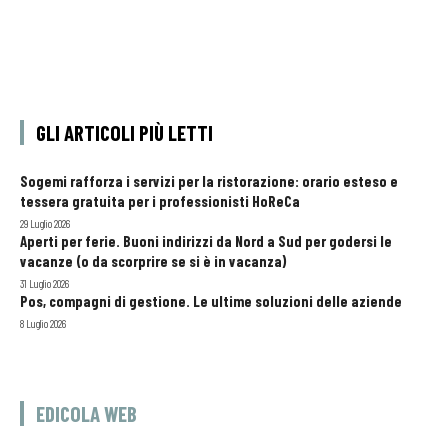
GLI ARTICOLI PIÙ LETTI
Sogemi rafforza i servizi per la ristorazione: orario esteso e
tessera gratuita per i professionisti HoReCa
29 Luglio 2026
Aperti per ferie. Buoni indirizzi da Nord a Sud per godersi le
vacanze (o da scorprire se si è in vacanza)
31 Luglio 2026
Pos, compagni di gestione. Le ultime soluzioni delle aziende
8 Luglio 2026
EDICOLA WEB