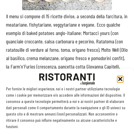
Il menu si compone di 15 ricette divise, a seconda della farcitura, in
meatariane, fishytariane, veggytariane e vegane. Ecco qualche
esempio di baked potatoes anglo-italiane: Mortacci yours (con
guanciale croccante, salsa carbonara e pecorino, Ratatoma (con
ratatouille di verdure al forno, toma, origano fresco), Molto Well (Olio
al basilico, crema melanzane, origano fresco e pomodorini confit),
la Farm'n'Furios (crescenza, pancetta cotta Giovanna Capitelli,
giardiniera di verdure). I prezzi oscillano tra i 7 e gli 11 euro. E per
l’aperitivo, servito dalle 19 alle 20,30, c’è la
versione finger
Per fornire le migliori esperienze, noi e i nostri partner utilizziamo tecnologie
food
con patate più piccole in 12 doversi assaggi.
come i cookie per memorizzare e/o accedere alle informazioni del dispositivo. Il
consenso a queste tecnologie permetterà a noi e ai nostri partner di elaborare
dati personali come il comportamento durante la navigazione o gli ID univoci su
questo sito e di mostrare annunci (non) personalizzati. Non acconsentire o
ritirare il consenso può influire negativamente su alcune caratteristiche e
funzioni.
Facebook
Twitter