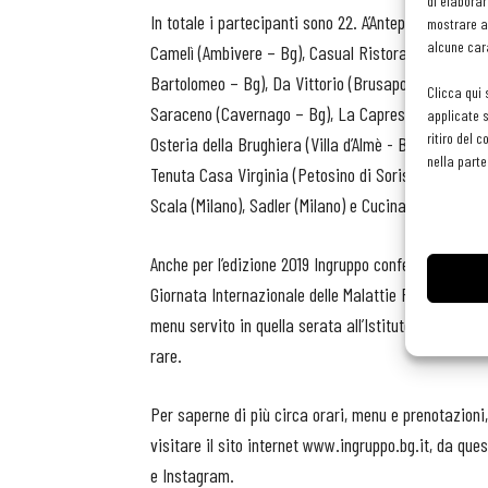
di elaborar
In totale i partecipanti sono 22. A’Anteprima (Chiudu
mostrare an
alcune cara
Camelì (Ambivere – Bg), Casual Ristorante (Bergamo)
Bartolomeo – Bg), Da Vittorio (Brusaporto - Bg), Ris
Clicca qui 
Saraceno (Cavernago – Bg), La Caprese (Mozzo – Bg)
applicate s
ritiro del 
Osteria della Brughiera (Villa d’Almè - Bg), Posta
nella parte
Tenuta Casa Virginia (Petosino di Sorisole - Bg), E
Scala (Milano), Sadler (Milano) e Cucina Cereda (Po
Anche per l’edizione 2019 Ingruppo conferma il
sost
Giornata Internazionale delle Malattie Rare del 28 f
menu servito in quella serata all’Istituto Mario Negr
rare.
Per saperne di più circa orari, menu e prenotazioni
visitare il sito internet www.ingruppo.bg.it, da que
e Instagram.