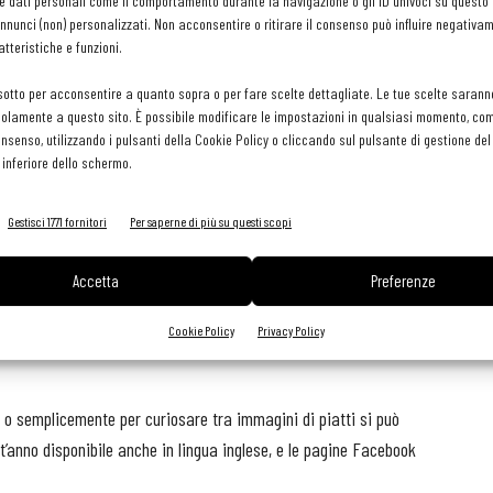
e dati personali come il comportamento durante la navigazione o gli ID univoci su questo s
no – Bg), Al Vigneto (Grumello del Monte - Bg), Antica Osteria dei
nunci (non) personalizzati. Non acconsentire o ritirare il consenso può influire negativa
tteristiche e funzioni.
, Colleoni & Dell’Angelo (Bergamo Alta), Collina (Almenno S.
torante Enrico Bartolini al Mudec (Milano), Frosio (Almè), Il
sotto per acconsentire a quanto sopra o per fare scelte dettagliate. Le tue scelte sarann
, Lio Pellegrini (Bergamo), Loro (Trescore Balneario - Bg),
olamente a questo sito. È possibile modificare le impostazioni in qualsiasi momento, com
consenso, utilizzando i pulsanti della Cookie Policy o cliccando sul pulsante di gestione d
 (S. Omobono Terme - Bg), Roof Garden Restaurant (Bergamo),
 inferiore dello schermo.
zio Gritti (Bergamo), Pomiroeu (Seregno – MB), Trussardi alla
nte San Pietro, Bergamo).
Gestisci 1771 fornitori
Per saperne di più su questi scopi
egno alla ricerca medico-scientifica
in occasione della
Accetta
Preferenze
ebbraio 2019, devolvendo il valore simbolico di 15 euro per ogni
i, che da oltre 20 anni è impegnato nella ricerca sulle malattie
Cookie Policy
Privacy Policy
, o semplicemente per curiosare tra immagini di piatti si può
st’anno disponibile anche in lingua inglese, e le pagine Facebook