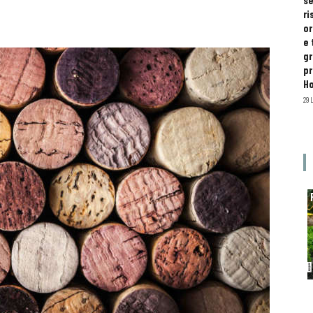
se
ri
or
e 
gr
pr
H
29 