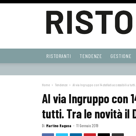
Ristoranti
RISTORANTI
TENDENZE
GESTIONE
Web
Home
Tendenze
Al via Ingruppo con 14 stellati accessibili a tutti. T
Al via Ingruppo con 14
tutti. Tra le novità il
Di
Martino Ragusa
-
11 Gennaio 2019