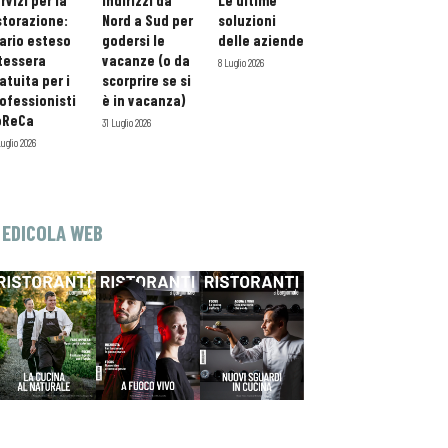
rvizi per la
indirizzi da
Le ultime
storazione:
Nord a Sud per
soluzioni
ario esteso
godersi le
delle aziende
tessera
vacanze (o da
8 Luglio 2026
atuita per i
scorprire se si
ofessionisti
è in vacanza)
oReCa
31 Luglio 2026
Luglio 2026
EDICOLA WEB