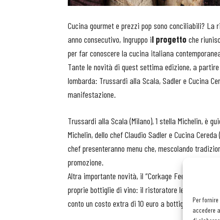
Cucina gourmet e prezzi pop sono conciliabili? La r
anno consecutivo, Ingruppo i
l progetto
che riunisc
per far conoscere la cucina italiana contemporane
Tante le novità di quest settima edizione, a partire 
lombarda: Trussardi alla Scala, Sadler e Cucina Cer
manifestazione.
Trussardi alla Scala (Milano), 1 stella Michelin, è gu
Michelin, dello chef Claudio Sadler e Cucina Cereda
chef presenteranno menu che, mescolando tradizione,
promozione.
Altra importante novità, il “Corkage Fee” o “
Diritt
proprie bottiglie di vino: il ristoratore le servirà a
Per fornire
conto un costo extra di 10 euro a bottiglia per il ser
accedere al