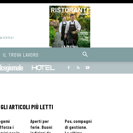
ewsletter
IL TROVA LAVORO
Bargiornale
dolcegiornale
Hoteldomani
GLI ARTICOLI PIÙ LETTI
ogemi
Aperti per
Pos, compagni
fforza i
ferie. Buoni
di gestione.