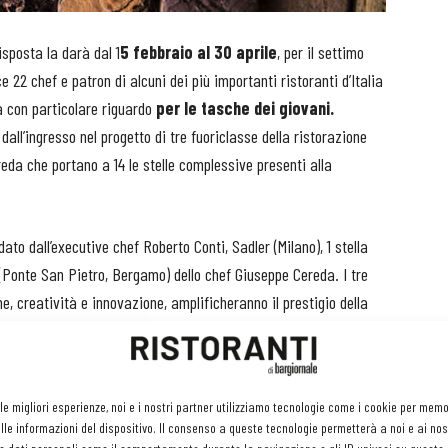
isposta la darà dal 1
5 febbraio al 30 aprile
, per il settimo
e 22 chef e patron di alcuni dei più importanti ristoranti d’Italia
a con particolare riguardo
per le tasche dei giovani.
dall’ingresso nel progetto di tre fuoriclasse della ristorazione
eda che portano a 14 le stelle complessive presenti alla
idato dall’executive chef Roberto Conti, Sadler (Milano), 1 stella
 (Ponte San Pietro, Bergamo) dello chef Giuseppe Cereda. I tre
 creatività e innovazione, amplificheranno il prestigio della
o di Tappo
”. Chi lo desidera potrà portare al ristorante le
lla giusta temperatura e nei calici appropriati conteggiando sul
 le migliori esperienze, noi e i nostri partner utilizziamo tecnologie come i cookie per mem
vizio.
le informazioni del dispositivo. Il consenso a queste tecnologie permetterà a noi e ai nos