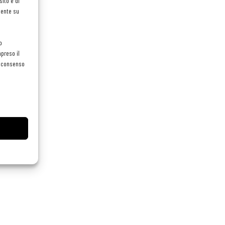
ito e di
mente su
o
preso il
el consenso