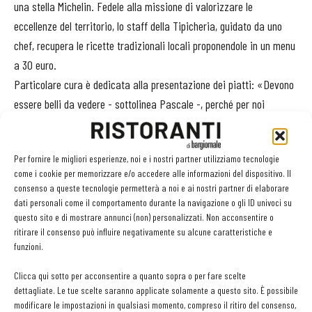
una stella Michelin. Fedele alla missione di valorizzare le
eccellenze del territorio, lo staff della Tipicheria, guidato da uno
chef, recupera le ricette tradizionali locali proponendole in un menu
a 30 euro.
Particolare cura è dedicata alla presentazione dei piatti: «Devono
essere belli da vedere - sottolinea Pascale -, perché per noi
rappresentano il territorio, che è bello e prezioso». La lotta agli
sprechi si traduce anche in porzioni non eccessive, per evitare
Per fornire le migliori esperienze, noi e i nostri partner utilizziamo tecnologie
avanzi; se non si consuma tutto, i clienti sono incoraggiati a
come i cookie per memorizzare e/o accedere alle informazioni del dispositivo. Il
portare a casa il cibo in contenitori riciclabili. Poi c’è l’attenzione al
consenso a queste tecnologie permetterà a noi e ai nostri partner di elaborare
cliente. «I nostri camerieri non si limitano a spiegare i piatti, ma
dati personali come il comportamento durante la navigazione o gli ID univoci su
questo sito e di mostrare annunci (non) personalizzati. Non acconsentire o
raccontano il progetto - precisa Pascale -. Se c’è tempo invitano i
ritirare il consenso può influire negativamente su alcune caratteristiche e
clienti a visitare orti e giardino dei sensi, per far toccare con mano
funzioni.
cosa significano biodiversità e stagionalità».
Clicca qui sotto per acconsentire a quanto sopra o per fare scelte
Terra Felix è una cooperativa senza scopo di lucro e dà impiego
dettagliate. Le tue scelte saranno applicate solamente a questo sito. È possibile
anche a persone svantaggiate. «Siamo una start up giovane e al
modificare le impostazioni in qualsiasi momento, compreso il ritiro del consenso,