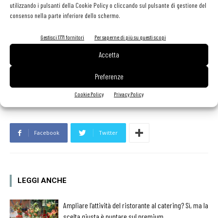
momento siamo ancora focalizzati a rendere questa esperienza
utilizzando i pulsanti della Cookie Policy o cliccando sul pulsante di gestione del
consenso nella parte inferiore dello schermo.
sostenibile anche dal punto di vista economico - conclude Pascale
-. Puntiamo a rendere sostenibile il lavoro di tutti e quando ci sarà
Gestisci 1771 fornitori
Per saperne di più su questi scopi
un utile reinvestiremo nel territorio».
Accetta
Nella foto: millefoglie di baccalà
Preferenze
Cookie Policy
Privacy Policy
Facebook
Twitter
LEGGI ANCHE
Ampliare l’attività del ristorante al catering? Sì, ma la
scelta giusta è puntare sul premium