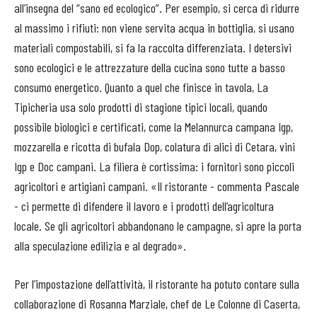
all’insegna del “sano ed ecologico”. Per esempio, si cerca di ridurre
al massimo i rifiuti: non viene servita acqua in bottiglia, si usano
materiali compostabili, si fa la raccolta differenziata. I detersivi
sono ecologici e le attrezzature della cucina sono tutte a basso
consumo energetico. Quanto a quel che finisce in tavola, La
Tipicheria usa solo prodotti di stagione tipici locali, quando
possibile biologici e certificati, come la Melannurca campana Igp,
mozzarella e ricotta di bufala Dop, colatura di alici di Cetara, vini
Igp e Doc campani. La filiera è cortissima: i fornitori sono piccoli
agricoltori e artigiani campani. «Il ristorante - commenta Pascale
- ci permette di difendere il lavoro e i prodotti dell’agricoltura
locale. Se gli agricoltori abbandonano le campagne, si apre la porta
alla speculazione edilizia e al degrado».
Per l’impostazione dell’attività, il ristorante ha potuto contare sulla
collaborazione di Rosanna Marziale, chef de Le Colonne di Caserta,