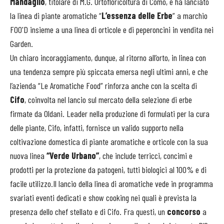
Mandaglio
, titolare di M.G. Ortofloricoltura di Como, e ha lanciato
la linea di piante aromatiche “
L’essenza delle Erbe
” a marchio
FOO'D insieme a una linea di orticole e di peperoncini in vendita nei
Garden.
Un chiaro incoraggiamento, dunque, al ritorno all’orto, in linea con
una tendenza sempre più spiccata emersa negli ultimi anni, e che
l’azienda “Le Aromatiche Food” rinforza anche con la scelta di
Cifo
, coinvolta nel lancio sul mercato della selezione di erbe
firmate da Oldani. Leader nella produzione di formulati per la cura
delle piante, Cifo, infatti, fornisce un valido supporto nella
coltivazione domestica di piante aromatiche e orticole con la sua
nuova linea
“Verde Urbano”
, che include terricci, concimi e
prodotti per la protezione da patogeni, tutti biologici al 100% e di
facile utilizzo.Il lancio della linea di aromatiche vede in programma
svariati eventi dedicati e show cooking nei quali è prevista la
presenza dello chef stellato e di Cifo. Fra questi, un
concorso
a