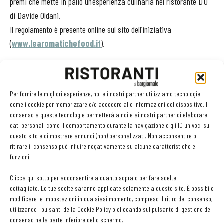
premi che mette in palio un’esperienza culinaria nel ristorante D’O
di Davide Oldani.
Il regolamento è presente online sul sito dell’iniziativa
(
www.learomatichefood.it
).
Per fornire le migliori esperienze, noi e i nostri partner utilizziamo tecnologie
come i cookie per memorizzare e/o accedere alle informazioni del dispositivo. Il
Facebook
Twitter
consenso a queste tecnologie permetterà a noi e ai nostri partner di elaborare
dati personali come il comportamento durante la navigazione o gli ID univoci su
questo sito e di mostrare annunci (non) personalizzati. Non acconsentire o
ritirare il consenso può influire negativamente su alcune caratteristiche e
LEGGI ANCHE
funzioni.
Clicca qui sotto per acconsentire a quanto sopra o per fare scelte
Ampliare l’attività del ristorante al catering? Sì, ma la
dettagliate. Le tue scelte saranno applicate solamente a questo sito. È possibile
scelta giusta è puntare sul premium
modificare le impostazioni in qualsiasi momento, compreso il ritiro del consenso,
utilizzando i pulsanti della Cookie Policy o cliccando sul pulsante di gestione del
consenso nella parte inferiore dello schermo.