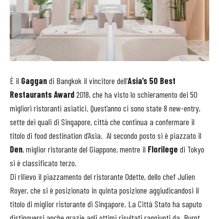
È il
Gaggan
di Bangkok il vincitore dell’
Asia’s 50 Best
Restaurants Award
2018, che ha visto lo schieramento dei 50
migliori ristoranti asiatici. Quest’anno ci sono state 8 new-entry,
sette dei quali di Singapore, città che continua a confermare il
titolo di food destination d’Asia. Al secondo posto si è piazzato il
Den
, miglior ristorante del Giappone, mentre il
Florilege
di Tokyo
si è classificato terzo.
Di rilievo il piazzamento del ristorante Odette, dello chef Julien
Royer, che si è posizionato in quinta posizione aggiudicandosi il
titolo di miglior ristorante di Singapore. La Città Stato ha saputo
distinguersi anche grazie agli ottimi risultati raggiunti da Burnt