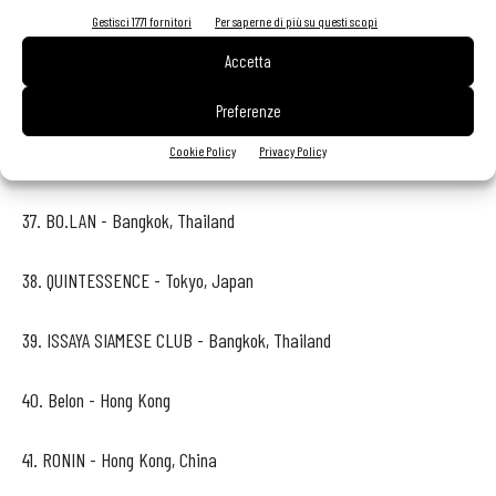
Gestisci 1771 fornitori
Per saperne di più su questi scopi
34. HAJIME - Osaka, Japan
Accetta
35. JADE DRAGON – Macau, China
Preferenze
Cookie Policy
Privacy Policy
36. CORNER HOUSE - Singapore
37. BO.LAN - Bangkok, Thailand
38. QUINTESSENCE - Tokyo, Japan
39. ISSAYA SIAMESE CLUB - Bangkok, Thailand
40. Belon - Hong Kong
41. RONIN - Hong Kong, China