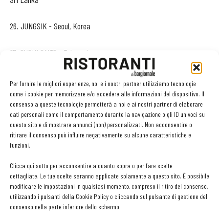
26. JUNGSIK - Seoul, Korea
27. SUSHI SAITO - Tokyo, Japan
28.IL RISTORANTE LUCA FANTIN - Tokyo, Japan
Per fornire le migliori esperienze, noi e i nostri partner utilizziamo tecnologie
come i cookie per memorizzare e/o accedere alle informazioni del dispositivo. Il
29. LES AMIS - Singapore
consenso a queste tecnologie permetterà a noi e ai nostri partner di elaborare
dati personali come il comportamento durante la navigazione o gli ID univoci su
questo sito e di mostrare annunci (non) personalizzati. Non acconsentire o
30. FU HE HUI - Shanghai, China
ritirare il consenso può influire negativamente su alcune caratteristiche e
funzioni.
31.PASTE - Bangkok, Thailand
Clicca qui sotto per acconsentire a quanto sopra o per fare scelte
dettagliate. Le tue scelte saranno applicate solamente a questo sito. È possibile
32. NEIGHBORHOOD - Hong Kong, China
modificare le impostazioni in qualsiasi momento, compreso il ritiro del consenso,
utilizzando i pulsanti della Cookie Policy o cliccando sul pulsante di gestione del
consenso nella parte inferiore dello schermo.
33. EAT ME - Bangkok, Thailand